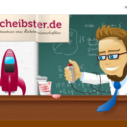
SCHE
Gutbürgerliche
Reime Und
Mehr! In
Blogform.
Total Old
School!