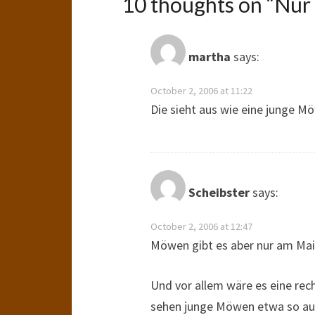
10 thoughts on “
Nur
martha
says:
October 2, 2006 at 11:22
Die sieht aus wie eine junge Mö
Scheibster
says:
October 2, 2006 at 12:47
Möwen gibt es aber nur am Mai
Und vor allem wäre es eine rec
sehen junge Möwen etwa so au