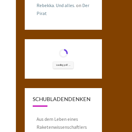
Rebekka. Und alles.
on
Der
Pirat
Loading poll ...
SCHUBLADENDENKEN
Aus dem Leben eines
Raketenwissenschaftlers