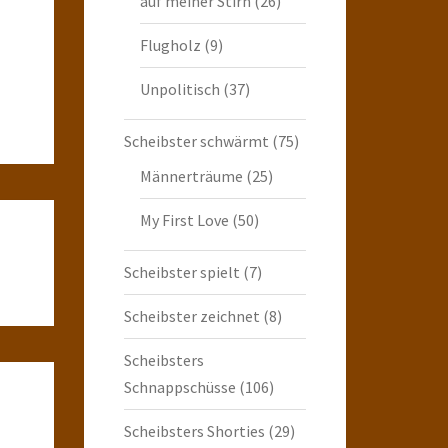
auf meiner Stirn
(26)
Flugholz
(9)
Unpolitisch
(37)
Scheibster schwärmt
(75)
Männerträume
(25)
My First Love
(50)
Scheibster spielt
(7)
Scheibster zeichnet
(8)
Scheibsters
Schnappschüsse
(106)
Scheibsters Shorties
(29)