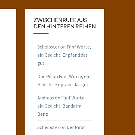
ZWISCHENRUFE AUS
DEN HINTEREN REIHEN
Scheibster
on
Fünf Worte,
ein Gedicht: Er pfand das
gut
Doc Pé
on
Fünf Worte, ein
Gedicht: Er pfand das gut
Andreas
on
Fünf Worte,
ein Gedicht: Bands im
Benz
Scheibster
on
Der Pirat