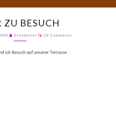
NUR
 ZU BESUCH
ZU
BESUCH
Comments
2006
Scheibster
10 Comments
d ich Besuch auf unserer Terrasse.