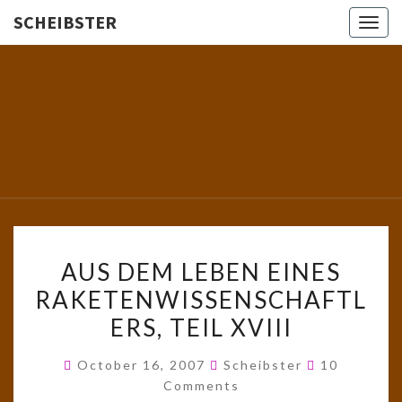
SCHEIBSTER
Togg
navig
SCHEIBS
Gutbürgerliche
Reime Und
Mehr! In
Blogform.
Total Old
School!
AUS
AUS DEM LEBEN EINES
DEM
RAKETENWISSENSCHAFTL
LEBEN
ERS, TEIL XVIII
EINES
RAKETENWISSENSCHAFTL
Comments
October 16, 2007
Scheibster
10
TEIL
Comments
XVIII