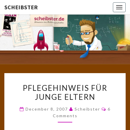
SCHEIBSTER
Togg
navig
SCHEIBS
Gutbürgerliche
Reime Und
Mehr! In
Blogform.
Total Old
School!
PFLEGEHINWEIS
PFLEGEHINWEIS FÜR
FÜR
JUNGE ELTERN
JUNGE
ELTERN
Comment
December 8, 2007
Scheibster
6
Comments