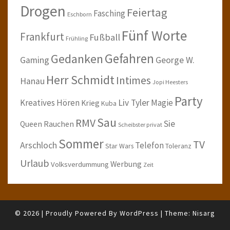
Drogen
Feiertag
Fasching
Eschborn
Fünf Worte
Frankfurt
Fußball
Frühling
Gefahren
Gedanken
Gaming
George W.
Herr Schmidt
Intimes
Hanau
Jopi Heesters
Party
Kreatives Hören
Liv Tyler
Magie
Krieg
Kuba
Sau
RMV
Sie
Queen
Rauchen
Scheibster privat
Sommer
TV
Arschloch
Telefon
Star Wars
Toleranz
Urlaub
Werbung
Volksverdummung
Zeit
© 2026
|
Proudly Powered By
WordPress
|
Theme:
Nisarg