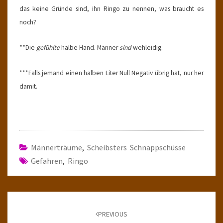
das keine Gründe sind, ihn Ringo zu nennen, was braucht es
noch?
**Die
gefühlte
halbe Hand. Männer
sind
wehleidig.
***Falls jemand einen halben Liter Null Negativ übrig hat, nur her
damit.
Männerträume
,
Scheibsters Schnappschüsse
Gefahren
,
Ringo
Post
navigation
PREVIOUS