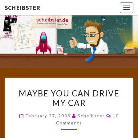
SCHEIBSTER
Togg
navig
SCHEIBS
Gutbürgerliche
Reime Und
Mehr! In
Blogform.
Total Old
School!
MAYBE
MAYBE YOU CAN DRIVE
YOU
MY CAR
CAN
DRIVE
Comments
February 27, 2008
Scheibster
10
MY
Comments
CAR