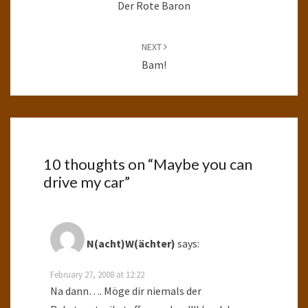
Der Rote Baron
NEXT
Bam!
10 thoughts on “
Maybe you can
drive my car
”
N(acht)W(ächter)
says:
February 27, 2008 at 12:22
Na dann…. Möge dir niemals der