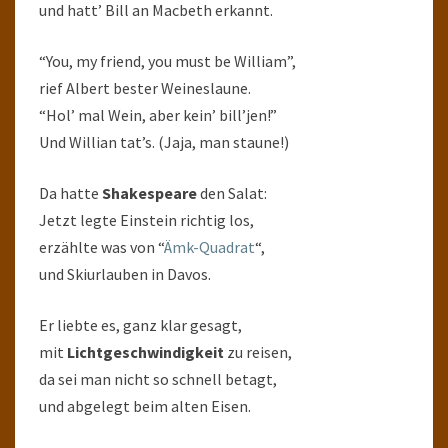
und hatt’ Bill an Macbeth erkannt.
“You, my friend, you must be William”,
rief Albert bester Weineslaune.
“Hol’ mal Wein, aber kein’ bill’jen!”
Und Willian tat’s. (Jaja, man staune!)
Da hatte
Shakespeare
den Salat:
Jetzt legte Einstein richtig los,
erzählte was von “
Ämk-Quadrat
“,
und Skiurlauben in Davos.
Er liebte es, ganz klar gesagt,
mit
Lichtgeschwindigkeit
zu reisen,
da sei man nicht so schnell betagt,
und abgelegt beim alten Eisen.