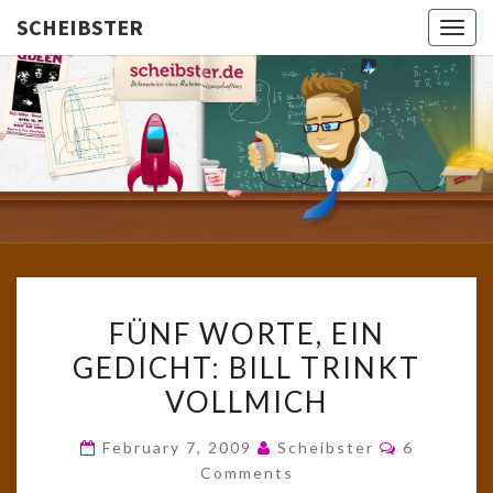
SCHEIBSTER
Togg
navig
SCHEIBS
Gutbürgerliche
Reime Und
Mehr! In
Blogform.
Total Old
School!
FÜNF
FÜNF WORTE, EIN
WORTE,
GEDICHT: BILL TRINKT
EIN
VOLLMICH
GEDICHT:
BILL
Comments
February 7, 2009
Scheibster
6
TRINKT
Comments
VOLLMICH