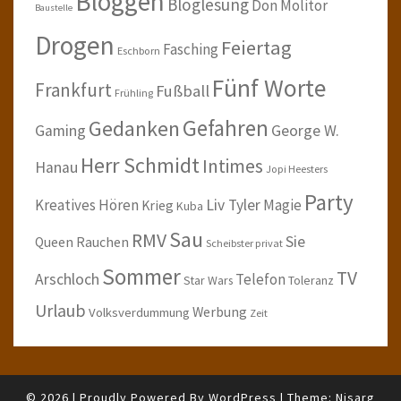
Bloggen
Bloglesung
Don Molitor
Baustelle
Drogen
Feiertag
Fasching
Eschborn
Fünf Worte
Frankfurt
Fußball
Frühling
Gefahren
Gedanken
Gaming
George W.
Herr Schmidt
Intimes
Hanau
Jopi Heesters
Party
Kreatives Hören
Liv Tyler
Magie
Krieg
Kuba
Sau
RMV
Sie
Queen
Rauchen
Scheibster privat
Sommer
TV
Arschloch
Telefon
Star Wars
Toleranz
Urlaub
Werbung
Volksverdummung
Zeit
© 2026
|
Proudly Powered By
WordPress
|
Theme:
Nisarg