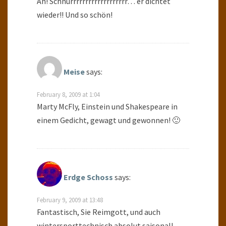
Ah! Schnurrrrrrrrrrrrrrrrrrr… er dichtet
wieder!! Und so schön!
Meise
says:
February 8, 2009 at 1:04
Marty McFly, Einstein und Shakespeare in
einem Gedicht, gewagt und gewonnen! 🙂
Erdge Schoss
says:
February 9, 2009 at 13:48
Fantastisch, Sie Reimgott, und auch
wintersporttechnisch absolut saisonal!