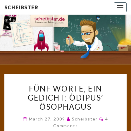
SCHEIBSTER
Togg
navig
SCHEIBS
Gutbürgerliche
Reime Und
Mehr! In
Blogform.
Total Old
School!
FÜNF
FÜNF WORTE, EIN
WORTE,
GEDICHT: ÖDIPUS’
EIN
ÖSOPHAGUS
GEDICHT:
ÖDIPUS’
Comments
March 27, 2009
Scheibster
4
ÖSOPHAGUS
Comments