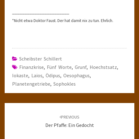
_______________________
*Nicht etwa Doktor Faust. Der hat damit nix zu tun. Ehrlich.
Scheibster Schillert
Finanzkrise
,
Fünf Worte
,
Grunf
,
Hoechstsatz
,
Iokaste
,
Laios
,
Ödipus
,
Oesophagus
,
Planetengetriebe
,
Sophokles
Post
navigation
PREVIOUS
Der Pfaffe: Ein Gedocht