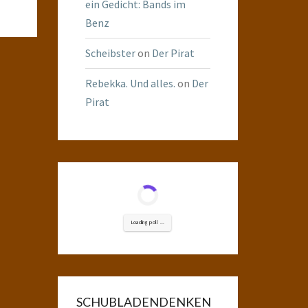
ein Gedicht: Bands im
Benz
Scheibster
on
Der Pirat
Rebekka. Und alles.
on
Der
Pirat
Loading poll ...
SCHUBLADENDENKEN