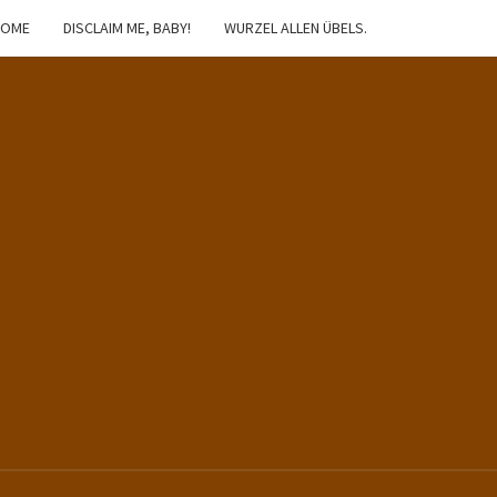
HOME
DISCLAIM ME, BABY!
WURZEL ALLEN ÜBELS.
IBSTER