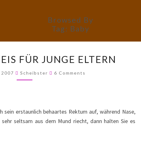
Browsed By
Tag:
Baby
PFLEGEHINWEIS
EIS FÜR JUNGE ELTERN
FÜR
JUNGE
Comments
, 2007
Scheibster
6 Comments
ELTERN
h sein erstaunlich behaartes Rektum auf, während Nase,
 sehr seltsam aus dem Mund riecht, dann halten Sie es