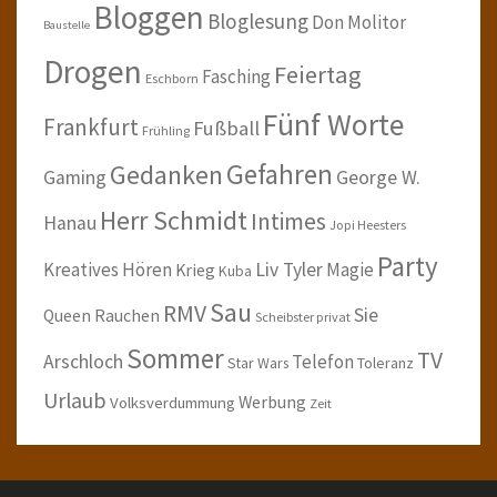
Bloggen
Bloglesung
Don Molitor
Baustelle
Drogen
Feiertag
Fasching
Eschborn
Fünf Worte
Frankfurt
Fußball
Frühling
Gefahren
Gedanken
Gaming
George W.
Herr Schmidt
Intimes
Hanau
Jopi Heesters
Party
Kreatives Hören
Liv Tyler
Magie
Krieg
Kuba
Sau
RMV
Sie
Queen
Rauchen
Scheibster privat
Sommer
TV
Arschloch
Telefon
Star Wars
Toleranz
Urlaub
Werbung
Volksverdummung
Zeit