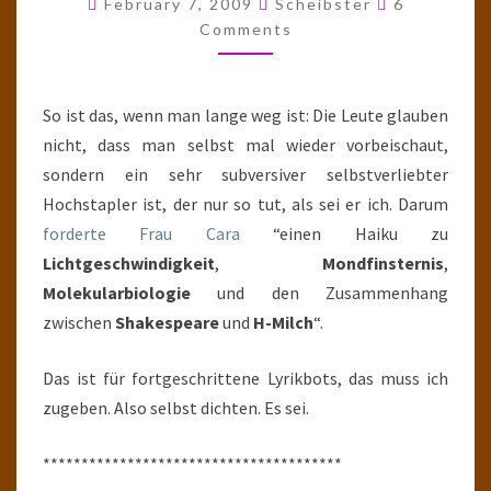
February 7, 2009
Scheibster
6
BILL
Comments
TRINKT
VOLLMICH
So ist das, wenn man lange weg ist: Die Leute glauben
nicht, dass man selbst mal wieder vorbeischaut,
sondern ein sehr subversiver selbstverliebter
Hochstapler ist, der nur so tut, als sei er ich. Darum
forderte Frau Cara
“einen Haiku zu
Lichtgeschwindigkeit
,
Mondfinsternis
,
Molekularbiologie
und den Zusammenhang
zwischen
Shakespeare
und
H-Milch
“.
Das ist für fortgeschrittene Lyrikbots, das muss ich
zugeben. Also selbst dichten. Es sei.
***************************************