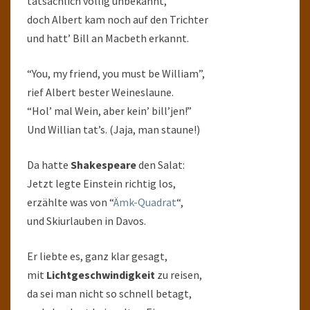
tatsächlich völlig unbekannt,
doch Albert kam noch auf den Trichter
und hatt’ Bill an Macbeth erkannt.
“You, my friend, you must be William”,
rief Albert bester Weineslaune.
“Hol’ mal Wein, aber kein’ bill’jen!”
Und Willian tat’s. (Jaja, man staune!)
Da hatte
Shakespeare
den Salat:
Jetzt legte Einstein richtig los,
erzählte was von “
Ämk-Quadrat
“,
und Skiurlauben in Davos.
Er liebte es, ganz klar gesagt,
mit
Lichtgeschwindigkeit
zu reisen,
da sei man nicht so schnell betagt,