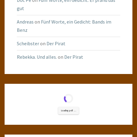
Doc Pé
on
Fünf Worte, ein Gedicht: Er pfand das
gut
Andreas
on
Fünf Worte, ein Gedicht: Bands im
Benz
Scheibster
on
Der Pirat
Rebekka. Und alles.
on
Der Pirat
Loading poll ...