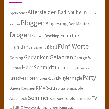
Altersleiden
Bad Nauheim
(V)erlesenes
Bambi
Bloggen
Bloglesung
Don Molitor
Baustelle
Drogen
Feiertag
Fasching
Eschborn
Fünf Worte
Frankfurt
Fußball
Frühling
Gefahren
Gedanken
Gaming
George W.
Herr Schmidt
Intimes
Hanau
Jopi Heesters
Party
Kreatives Hören
Liv Tyler
Magie
Krieg
Kuba
Sau
RMV
Sie
Queen
Rauchen
Scheibster privat
Sommer
TV
Arschloch
Telefon
Star Wars
Toleranz
Urlaub
Werbung
Volksverdummung
Zeit