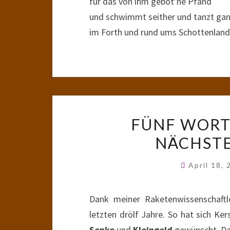
für das von ihm gebot’ne Pfand
und schwimmt seither und tanzt gan
im Forth und rund ums Schottenland
FÜNF WORTE
NÄCHSTE
April 18,
Dank meiner Raketenwissenschaftler
letzten drölf Jahre. So hat sich Ke
Senke
und
Kleingeld
gewünscht. Dar