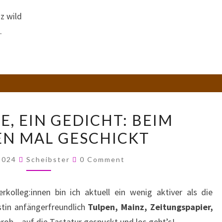
z wild
.
FÜNF
, EIN GEDICHT: BEIM
WORTE,
N MAL GESCHICKT
EIN
GEDICHT:
Comments
 2024
Scheibster
0 Comment
BEIM
NÄCHSTEN
kolleg:innen bin ich aktuell ein wenig aktiver als die
MAL
rstin anfängerfreundlich
Tulpen, Mainz, Zeitungspapier,
GESCHICKT
ob – auf die Tastatur gespuckt und los geht’s!