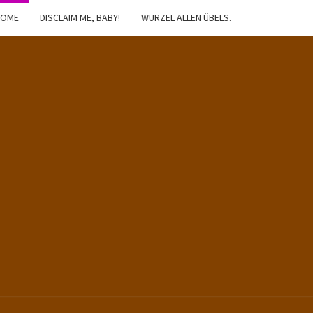
HOME
DISCLAIM ME, BABY!
WURZEL ALLEN ÜBELS.
IBSTER