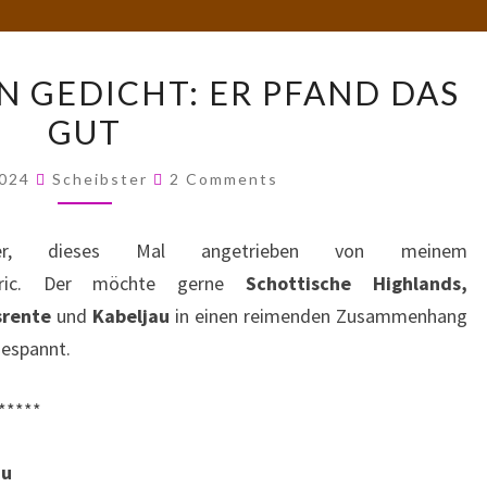
FÜNF
N GEDICHT: ER PFAND DAS
WORTE,
GUT
EIN
GEDICHT:
Comments
2024
Scheibster
2 Comments
ER
PFAND
ter, dieses Mal angetrieben von meinem
DAS
n Eric. Der möchte gerne
Schottische Highlands,
GUT
srente
und
Kabeljau
in einen reimenden Zusammenhang
gespannt.
*****
au