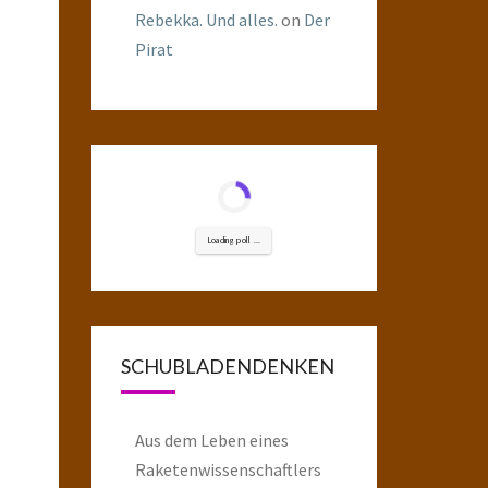
Rebekka. Und alles.
on
Der
Pirat
Loading poll ...
SCHUBLADENDENKEN
Aus dem Leben eines
Raketenwissenschaftlers