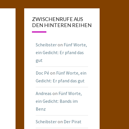
ZWISCHENRUFE AUS
DEN HINTEREN REIHEN
Scheibster
on
Fünf Worte,
ein Gedicht: Er pfand das
gut
Doc Pé
on
Fünf Worte, ein
Gedicht: Er pfand das gut
Andreas
on
Fünf Worte,
ein Gedicht: Bands im
Benz
Scheibster
on
Der Pirat