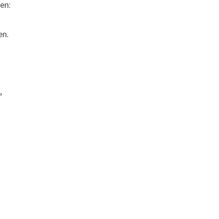
en:
en.
,