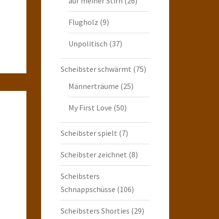
auf meiner Stirn
(26)
Flugholz
(9)
Unpolitisch
(37)
Scheibster schwärmt
(75)
Männerträume
(25)
My First Love
(50)
Scheibster spielt
(7)
Scheibster zeichnet
(8)
Scheibsters
Schnappschüsse
(106)
Scheibsters Shorties
(29)