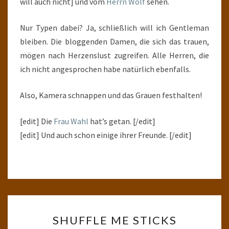
will auch nicht] und vom
Herrn Wolf
sehen.
Nur Typen dabei? Ja, schließlich will ich Gentleman
bleiben. Die bloggenden Damen, die sich das trauen,
mögen nach Herzenslust zugreifen. Alle Herren, die
ich nicht angesprochen habe natürlich ebenfalls.
Also, Kamera schnappen und das Grauen festhalten!
[edit] Die
Frau Wahl
hat’s getan. [/edit]
[edit] Und auch schon einige ihrer Freunde. [/edit]
SHUFFLE
SHUFFLE ME STICKS
ME