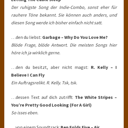
Der ruhigste Song der Indie-Combo, sonst eher für
rauhere Töne bekannt. Sie können auch anders, und
diesen Song werde ich bisher einfach nicht satt.
…den du liebst:
Garbage – Why Do You Love Me?
Blöde Frage, blöde Antwort. Die meisten Songs hier
höre ich ja wirklich gerne.
…den du besitzt, aber nicht magst:
R. Kelly – I
Believe I Can Fly
Ein Auftragsrelikt. R. Kelly. Tsk, tsk.
…dessen Text auf dich zutrifft:
The White Stripes –
You’re Pretty Good Looking (For A Girl)
So isses eben.
…von einem Soundtrack:
Ben Folds Five – Air