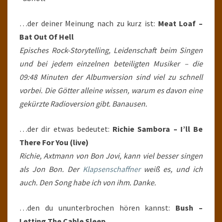
…der deiner Meinung nach zu kurz ist:
Meat Loaf –
Bat Out Of Hell
Episches Rock-Storytelling, Leidenschaft beim Singen
und bei jedem einzelnen beteiligten Musiker – die
09:48 Minuten der Albumversion sind viel zu schnell
vorbei. Die Götter alleine wissen, warum es davon eine
gekürzte Radioversion gibt. Banausen.
…der dir etwas bedeutet:
Richie Sambora – I’ll Be
There For You (live)
Richie, Axtmann von Bon Jovi, kann viel besser singen
als Jon Bon. Der
Klapsenschaffner
weiß es, und ich
auch. Den Song habe ich von ihm. Danke.
…den du ununterbrochen hören kannst:
Bush –
Letting The Cable Sleep