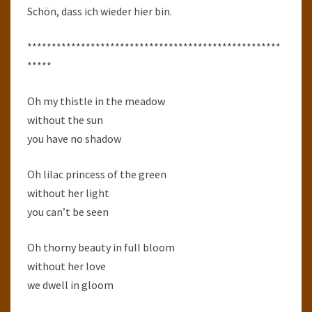
Schön, dass ich wieder hier bin.
****************************************************
*****
Oh my thistle in the meadow
without the sun
you have no shadow
Oh lilac princess of the green
without her light
you can’t be seen
Oh thorny beauty in full bloom
without her love
we dwell in gloom