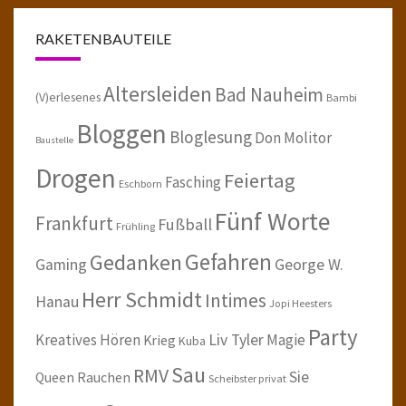
RAKETENBAUTEILE
Altersleiden
Bad Nauheim
(V)erlesenes
Bambi
Bloggen
Bloglesung
Don Molitor
Baustelle
Drogen
Feiertag
Fasching
Eschborn
Fünf Worte
Frankfurt
Fußball
Frühling
Gefahren
Gedanken
Gaming
George W.
Herr Schmidt
Intimes
Hanau
Jopi Heesters
Party
Kreatives Hören
Liv Tyler
Magie
Krieg
Kuba
Sau
RMV
Sie
Queen
Rauchen
Scheibster privat