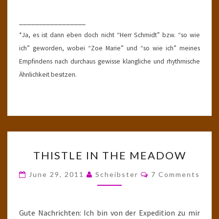
_________________
*Ja, es ist dann eben doch nicht “Herr Schmidt” bzw. “so wie
ich” geworden, wobei “Zoe Marie” und “so wie ich” meines
Empfindens nach durchaus gewisse klangliche und rhythmische
Ähnlichkeit besitzen.
THISTLE
THISTLE IN THE MEADOW
IN
THE
Comments
June 29, 2011
Scheibster
7 Comments
MEADOW
Gute Nachrichten: Ich bin von der Expedition zu mir