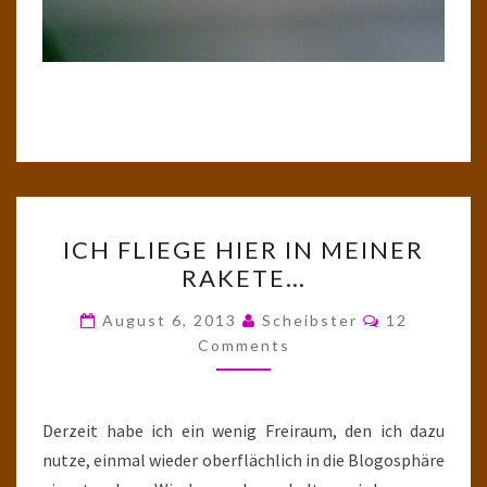
ICH
ICH FLIEGE HIER IN MEINER
FLIEGE
RAKETE…
HIER
IN
Comments
August 6, 2013
Scheibster
12
MEINER
Comments
RAKETE…
Derzeit habe ich ein wenig Freiraum, den ich dazu
nutze, einmal wieder oberflächlich in die Blogosphäre