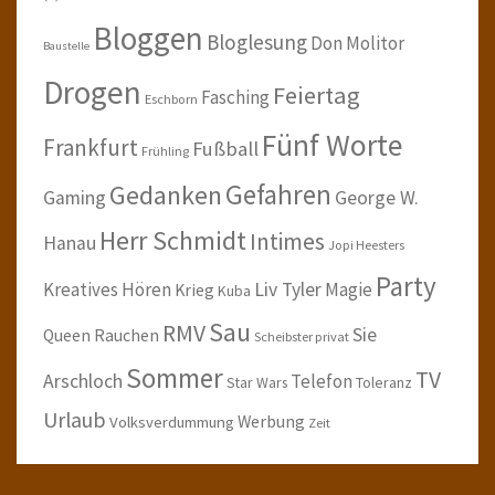
Bloggen
Bloglesung
Don Molitor
Baustelle
Drogen
Feiertag
Fasching
Eschborn
Fünf Worte
Frankfurt
Fußball
Frühling
Gefahren
Gedanken
Gaming
George W.
Herr Schmidt
Intimes
Hanau
Jopi Heesters
Party
Kreatives Hören
Liv Tyler
Magie
Krieg
Kuba
Sau
RMV
Sie
Queen
Rauchen
Scheibster privat
Sommer
TV
Arschloch
Telefon
Star Wars
Toleranz
Urlaub
Werbung
Volksverdummung
Zeit