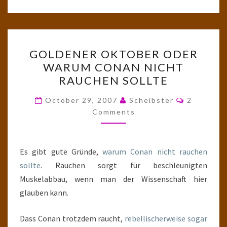
GOLDENER
GOLDENER OKTOBER ODER
OKTOBER
WARUM CONAN NICHT
ODER
RAUCHEN SOLLTE
WARUM
CONAN
Comments
October 29, 2007
Scheibster
2
NICHT
Comments
RAUCHEN
SOLLTE
Es gibt gute Gründe,
warum Conan nicht rauchen
sollte
. Rauchen sorgt für beschleunigten
Muskelabbau, wenn man der Wissenschaft hier
glauben kann.
Dass Conan trotzdem raucht,
rebellischerweise sogar