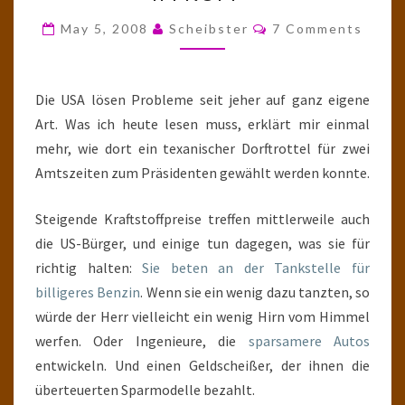
VS.
SCHOPPE
Comments
May 5, 2008
Scheibster
7 Comments
IM
KOPP*
Die USA lösen Probleme seit jeher auf ganz eigene
Art. Was ich heute lesen muss, erklärt mir einmal
mehr, wie dort ein texanischer Dorftrottel für zwei
Amtszeiten zum Präsidenten gewählt werden konnte.
Steigende Kraftstoffpreise treffen mittlerweile auch
die US-Bürger, und einige tun dagegen, was sie für
richtig halten:
Sie beten an der Tankstelle für
billigeres Benzin
. Wenn sie ein wenig dazu tanzten, so
würde der Herr vielleicht ein wenig Hirn vom Himmel
werfen. Oder Ingenieure, die
sparsamere Autos
entwickeln. Und einen Geldscheißer, der ihnen die
überteuerten Sparmodelle bezahlt.