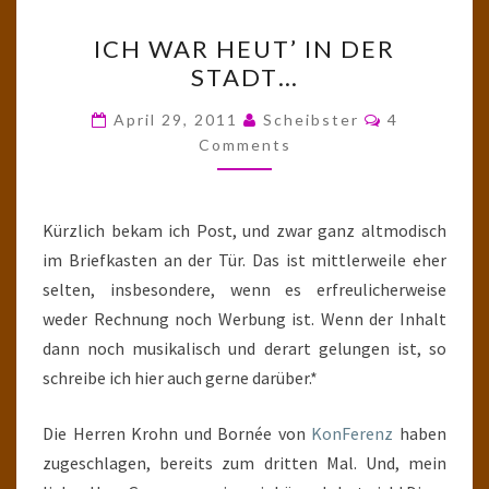
ICH
ICH WAR HEUT’ IN DER
WAR
STADT…
HEUT’
IN
Comments
April 29, 2011
Scheibster
4
DER
Comments
STADT…
Kürzlich bekam ich Post, und zwar ganz altmodisch
im Briefkasten an der Tür. Das ist mittlerweile eher
selten, insbesondere, wenn es erfreulicherweise
weder Rechnung noch Werbung ist. Wenn der Inhalt
dann noch musikalisch und derart gelungen ist, so
schreibe ich hier auch gerne darüber.*
Die Herren Krohn und Bornée von
KonFerenz
haben
zugeschlagen, bereits zum dritten Mal. Und, mein