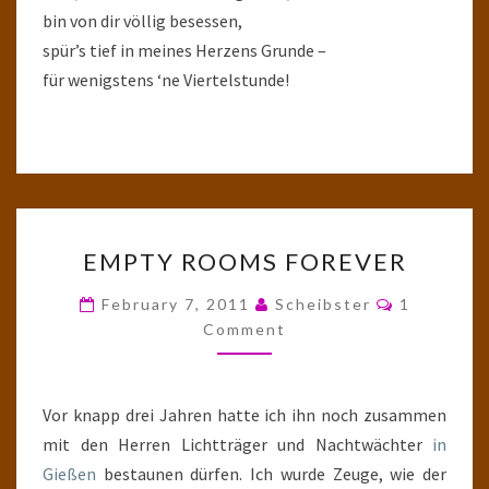
bin von dir völlig besessen,
spür’s tief in meines Herzens Grunde –
für wenigstens ‘ne Viertelstunde!
EMPTY
EMPTY ROOMS FOREVER
ROOMS
FOREVER
Comments
February 7, 2011
Scheibster
1
Comment
Vor knapp drei Jahren hatte ich ihn noch zusammen
mit den Herren Lichtträger und Nachtwächter
in
Gießen
bestaunen dürfen. Ich wurde Zeuge, wie der