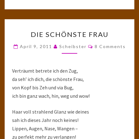
DIE
DIE SCHÖNSTE FRAU
SCHÖNSTE
FRAU
Comments
April 9, 2011
Scheibster
8 Comments
Verträumt betrete ich den Zug,
da seh’ ich dich, die schönste Frau,
von Kopf bis Zeh und via Bug,
ich bin ganz wach, hin, weg und wow!
Haar voll strahlend Glanz wie deines
sah ich dieses Jahr noch keines!
Lippen, Augen, Nase, Wangen –
zu perfekt mehr zu verlangen!