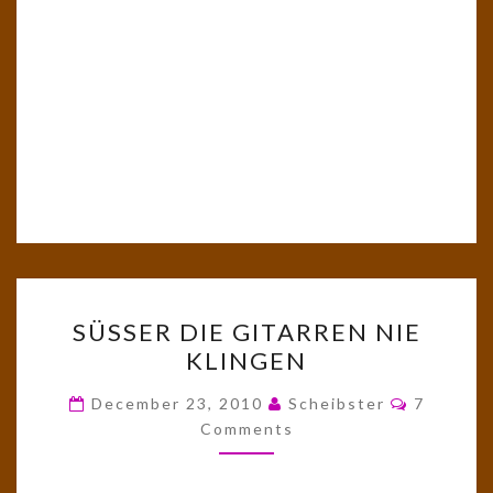
SÜSSER D
SÜSSER DIE GITARREN NIE K
IE G
LINGEN
ITARREN N
IE K
Comment
December 23, 2010
Scheibster
7
LINGEN
Comments