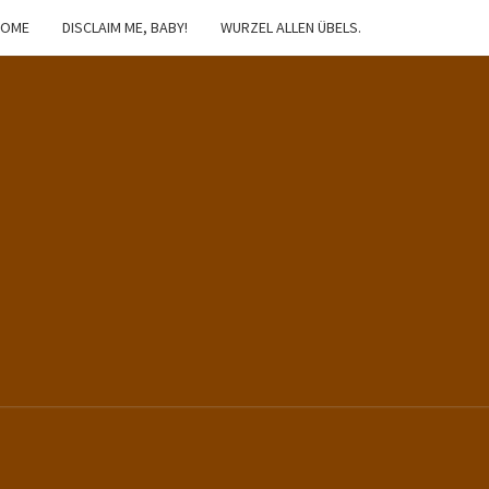
HOME
DISCLAIM ME, BABY!
WURZEL ALLEN ÜBELS.
IBSTER