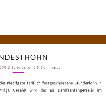
MINDESTHOHN
NDESTHOHN
Comments
2008
Scheibster
5 Comments
er niedrigste tariflich festgeschriebene Stundenlohn in
rägt. Gezahlt wird das als Berufsanfängersalär im