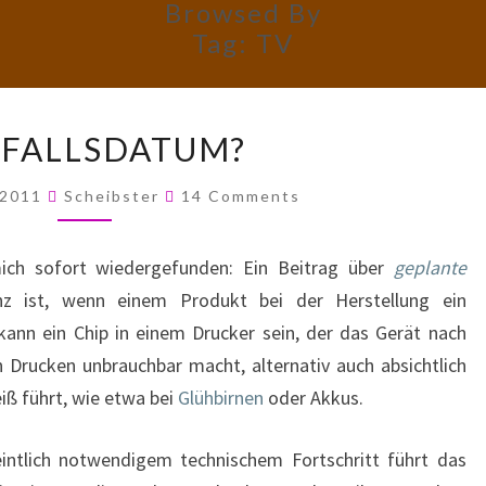
Browsed By
Tag:
TV
FAIRFALLSDATUM?
RFALLSDATUM?
Comments
 2011
Scheibster
14 Comments
ch sofort wiedergefunden: Ein Beitrag über
geplante
nz ist, wenn einem Produkt bei der Herstellung ein
kann ein Chip in einem Drucker sein, der das Gerät nach
 Drucken unbrauchbar macht, alternativ auch absichtlich
eiß führt, wie etwa bei
Glühbirnen
oder Akkus.
tlich notwendigem technischem Fortschritt führt das