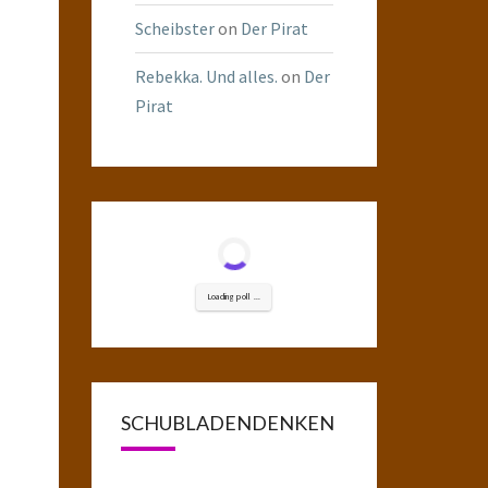
Scheibster
on
Der Pirat
Rebekka. Und alles.
on
Der
Pirat
Loading poll ...
SCHUBLADENDENKEN