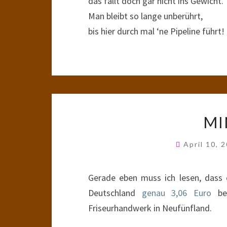
das fällt doch gar nicht ins Gewicht.”
Man bleibt so lange unberührt,
bis hier durch mal ‘ne Pipeline führt!
MI
April 10, 
Gerade eben muss ich lesen, dass d
Deutschland
genau 3,06 Euro
bet
Friseurhandwerk in Neufünfland.