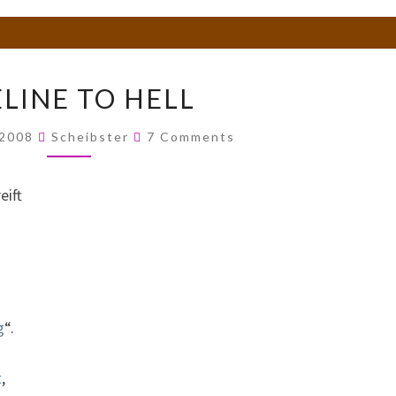
PIPELINE
ELINE TO HELL
TO
HELL
Comments
 2008
Scheibster
7 Comments
eift
g
“.
t
,