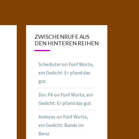
ZWISCHENRUFE AUS
DEN HINTEREN REIHEN
Scheibster
on
Fünf Worte,
ein Gedicht: Er pfand das
gut
Doc Pé
on
Fünf Worte, ein
Gedicht: Er pfand das gut
Andreas
on
Fünf Worte,
ein Gedicht: Bands im
Benz