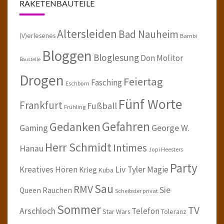
RAKETENBAUTEILE
Altersleiden
Bad Nauheim
(V)erlesenes
Bambi
Bloggen
Bloglesung
Don Molitor
Baustelle
Drogen
Feiertag
Fasching
Eschborn
Fünf Worte
Frankfurt
Fußball
Frühling
Gefahren
Gedanken
Gaming
George W.
Herr Schmidt
Intimes
Hanau
Jopi Heesters
Party
Kreatives Hören
Liv Tyler
Magie
Krieg
Kuba
Sau
RMV
Sie
Queen
Rauchen
Scheibster privat
Sommer
TV
Arschloch
Telefon
Star Wars
Toleranz