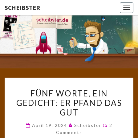
SCHEIBSTER
Togg
navig
SCHEIBS
Gutbürgerliche
Reime Und
Mehr! In
Blogform.
Total Old
School!
FÜNF
FÜNF WORTE, EIN
WORTE,
GEDICHT: ER PFAND DAS
EIN
GUT
GEDICHT:
ER
Comments
April 19, 2024
Scheibster
2
PFAND
Comments
DAS