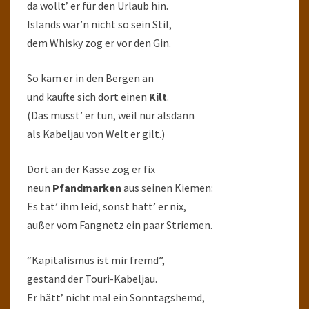
da wollt’ er für den Urlaub hin.
Islands war’n nicht so sein Stil,
dem Whisky zog er vor den Gin.
So kam er in den Bergen an
und kaufte sich dort einen
Kilt
.
(Das musst’ er tun, weil nur alsdann
als Kabeljau von Welt er gilt.)
Dort an der Kasse zog er fix
neun
Pfandmarken
aus seinen Kiemen:
Es tät’ ihm leid, sonst hätt’ er nix,
außer vom Fangnetz ein paar Striemen.
“Kapitalismus ist mir fremd”,
gestand der Touri-Kabeljau.
Er hätt’ nicht mal ein Sonntagshemd,