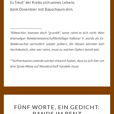
Es freut‘ der Krebs sich seines Lebens
dank Dosenbier mit Bauschaum drin.
__________________
*Bitteschön, lesenses doch “grantik”, sonst reimt es sich nicht. Mein
ehemaliger Raketenwissenschaftlerkollege Volkmar K. würde als Ex-
Niedersachse vermutlich wieder poltern, die Hessen könnten kein
Hochdeutsch, aber wer reimt, muss zu solchen Opfern bereit sein
.
**Aufmerksame Lesende werden erkannt haben, dass es sich hier um
eine Spree-Möwe auf Wanderschaft handeln muss.
FÜNF
FÜNF WORTE, EIN GEDICHT:
WORTE,
BANDS IM BENZ