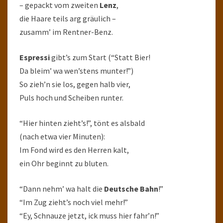
– gepackt vom zweiten
Lenz
,
die Haare teils arg gräulich –
zusamm’ im Rentner-Benz.
Espressi
gibt’s zum Start (“Statt Bier!
Da bleim’ wa wen’stens munter!”)
So zieh’n sie los, gegen halb vier,
Puls hoch und Scheiben runter.
“Hier hinten zieht’s!”, tönt es alsbald
(nach etwa vier Minuten):
Im Fond wird es den Herren kalt,
ein Ohr beginnt zu bluten.
“Dann nehm’ wa halt die
Deutsche Bahn
!”
“Im Zug zieht’s noch viel mehr!”
“Ey, Schnauze jetzt, ick muss hier fahr’n!”