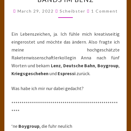
EIN
GEDICHT:
Comments
March 29, 2022
Scheibster
1 Comment
BANDS
IM
BENZ
Ein Lebenszeichen, ja. Ich fühle mich kreativseitig
eingerostet und möchte das ändern. Also fragte ich
meine hochgeschätzte
Raketenwissenschaftlerkollegin Anna nach fünf
Worten und bekam
Lenz
,
Deutsche Bahn
,
Boygroup
,
Kriegsgeschehen
und
Espressi
zurück.
Was habe ich mir nur dabei gedacht?
****************************************************
****
‘ne
Boygroup
, die fuhr neulich