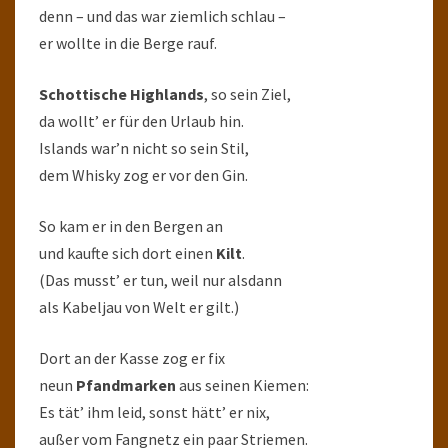
denn – und das war ziemlich schlau –
er wollte in die Berge rauf.
Schottische Highlands
, so sein Ziel,
da wollt’ er für den Urlaub hin.
Islands war’n nicht so sein Stil,
dem Whisky zog er vor den Gin.
So kam er in den Bergen an
und kaufte sich dort einen
Kilt
.
(Das musst’ er tun, weil nur alsdann
als Kabeljau von Welt er gilt.)
Dort an der Kasse zog er fix
neun
Pfandmarken
aus seinen Kiemen:
Es tät’ ihm leid, sonst hätt’ er nix,
außer vom Fangnetz ein paar Striemen.