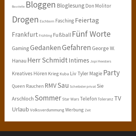
Bloggen
Bloglesung
Don Molitor
Baustelle
Drogen
Feiertag
Fasching
Eschborn
Fünf Worte
Frankfurt
Fußball
Frühling
Gefahren
Gedanken
Gaming
George W.
Herr Schmidt
Intimes
Hanau
Jopi Heesters
Party
Kreatives Hören
Liv Tyler
Magie
Krieg
Kuba
Sau
RMV
Sie
Queen
Rauchen
Scheibster privat
Sommer
TV
Arschloch
Telefon
Star Wars
Toleranz
Urlaub
Werbung
Volksverdummung
Zeit