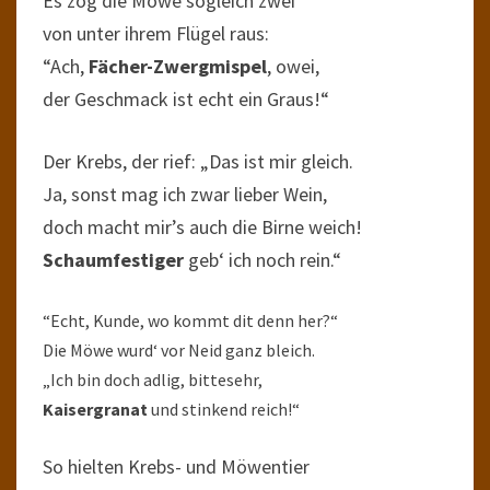
Es zog die Möwe sogleich zwei
von unter ihrem Flügel raus:
“Ach,
Fächer-Zwergmispel
, owei,
der Geschmack ist echt ein Graus!“
Der Krebs, der rief: „Das ist mir gleich.
Ja, sonst mag ich zwar lieber Wein,
doch macht mir’s auch die Birne weich!
Schaumfestiger
geb‘ ich noch rein.“
“Echt, Kunde, wo kommt dit denn her?“
Die Möwe wurd‘ vor Neid ganz bleich.
„Ich bin doch adlig, bittesehr,
Kaisergranat
und stinkend reich!“
So hielten Krebs- und Möwentier