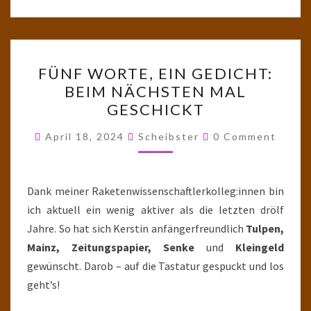
FÜNF
FÜNF WORTE, EIN GEDICHT:
WORTE,
BEIM NÄCHSTEN MAL
EIN
GESCHICKT
GEDICHT:
BEIM
Comments
April 18, 2024
Scheibster
0 Comment
NÄCHSTEN
MAL
GESCHICKT
Dank meiner Raketenwissenschaftlerkolleg:innen bin
ich aktuell ein wenig aktiver als die letzten drölf
Jahre. So hat sich Kerstin anfängerfreundlich
Tulpen,
Mainz, Zeitungspapier, Senke
und
Kleingeld
gewünscht. Darob – auf die Tastatur gespuckt und los
geht’s!