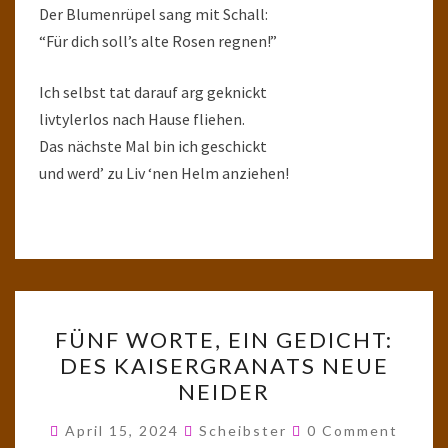
Der Blumenrüpel sang mit Schall:
“Für dich soll’s alte Rosen regnen!”
Ich selbst tat darauf arg geknickt
livtylerlos nach Hause fliehen.
Das nächste Mal bin ich geschickt
und werd’ zu Liv ‘nen Helm anziehen!
FÜNF
FÜNF WORTE, EIN GEDICHT:
WORTE,
DES KAISERGRANATS NEUE
EIN
NEIDER
GEDICHT:
DES
Comments
April 15, 2024
Scheibster
0 Comment