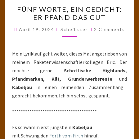
FÜNF
FÜNF WORTE, EIN GEDICHT:
WORTE,
ER PFAND DAS GUT
EIN
GEDICHT:
Comments
April 19, 2024
Scheibster
2 Comments
ER
PFAND
DAS
Mein Lyriklauf geht weiter, dieses Mal angetrieben von
GUT
meinem Raketenwissenschaftlerkollegen Eric. Der
möchte gerne
Schottische Highlands,
Pfandmarken, Kilt, Grunderwerbsrente
und
Kabeljau
in einen reimenden Zusammenhang
gebracht bekommen. Ich bin selbst gespannt.
***************************************
Es schwamm erst jüngst ein
Kabeljau
mit Schwung den
Forth vom Firth
hinauf,