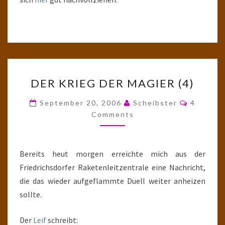
DER
DER KRIEG DER MAGIER (4)
KRIEG
DER
Comment
September 20, 2006
Scheibster
4
MAGIER
Comments
(4)
Bereits heut morgen erreichte mich aus der
Friedrichsdorfer Raketenleitzentrale eine Nachricht,
die das wieder aufgeflammte Duell weiter anheizen
sollte.
Der
Leif
schreibt: