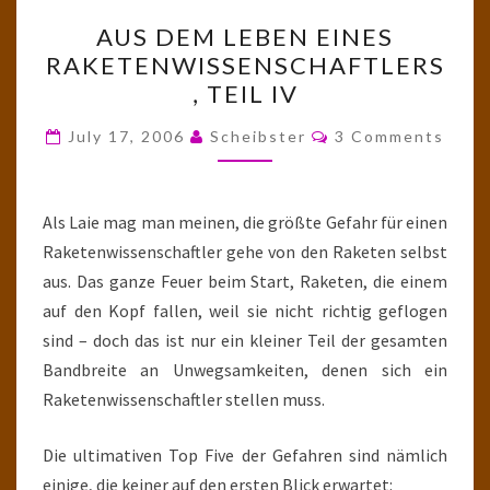
AUS
AUS DEM LEBEN EINES
DEM
RAKETENWISSENSCHAFTLERS
LEBEN
, TEIL IV
EINES
RAKETENWISSENSCHAFTL
Comments
July 17, 2006
Scheibster
3 Comments
TEIL
IV
Als Laie mag man meinen, die größte Gefahr für einen
Raketenwissenschaftler gehe von den Raketen selbst
aus. Das ganze Feuer beim Start, Raketen, die einem
auf den Kopf fallen, weil sie nicht richtig geflogen
sind – doch das ist nur ein kleiner Teil der gesamten
Bandbreite an Unwegsamkeiten, denen sich ein
Raketenwissenschaftler stellen muss.
Die ultimativen Top Five der Gefahren sind nämlich
einige, die keiner auf den ersten Blick erwartet: