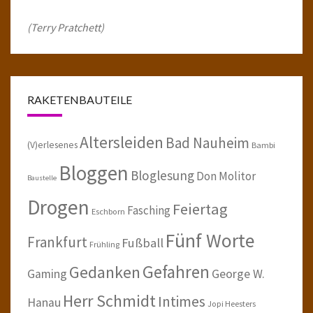
(Terry Pratchett)
RAKETENBAUTEILE
Altersleiden
Bad Nauheim
(V)erlesenes
Bambi
Bloggen
Bloglesung
Don Molitor
Baustelle
Drogen
Feiertag
Fasching
Eschborn
Fünf Worte
Frankfurt
Fußball
Frühling
Gefahren
Gedanken
Gaming
George W.
Herr Schmidt
Intimes
Hanau
Jopi Heesters