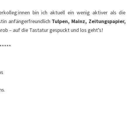
NÄCHSTEN
kolleg:innen bin ich aktuell ein wenig aktiver als die
MAL
rstin anfängerfreundlich
Tulpen, Mainz, Zeitungspapier,
GESCHICKT
ob – auf die Tastatur gespuckt und los geht’s!
*****
ns
ns.