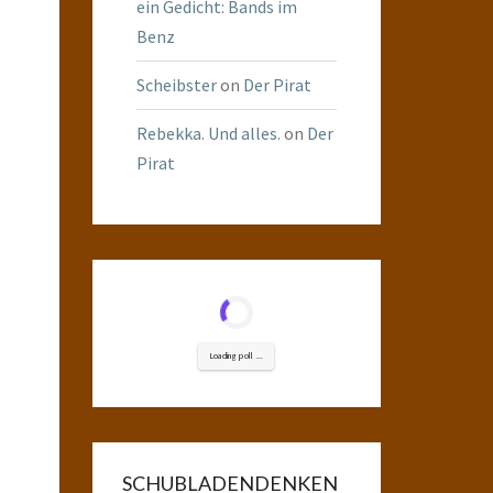
ein Gedicht: Bands im
Benz
Scheibster
on
Der Pirat
Rebekka. Und alles.
on
Der
Pirat
Loading poll ...
SCHUBLADENDENKEN