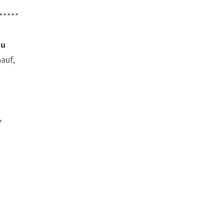
*****
au
auf,
,