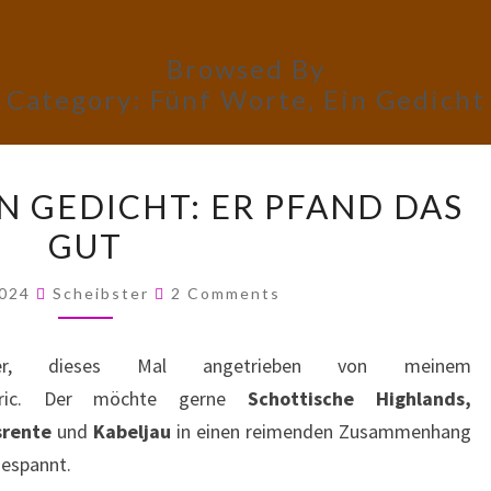
Browsed By
Category:
Fünf Worte, Ein Gedicht
FÜNF
N GEDICHT: ER PFAND DAS
WORTE,
GUT
EIN
GEDICHT:
Comments
2024
Scheibster
2 Comments
ER
PFAND
ter, dieses Mal angetrieben von meinem
DAS
n Eric. Der möchte gerne
Schottische Highlands,
GUT
srente
und
Kabeljau
in einen reimenden Zusammenhang
gespannt.