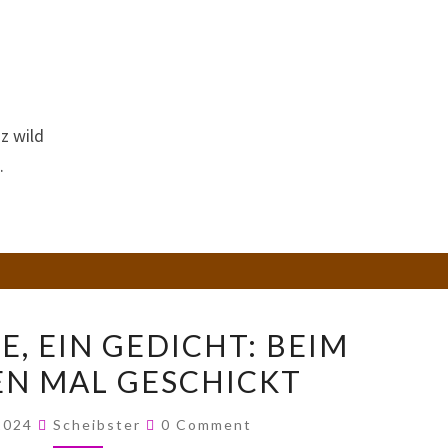
z wild
.
FÜNF
, EIN GEDICHT: BEIM
WORTE,
N MAL GESCHICKT
EIN
GEDICHT:
Comments
 2024
Scheibster
0 Comment
BEIM