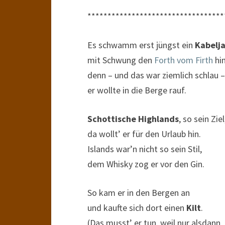
**********************************
Es schwamm erst jüngst ein
Kabelj
mit Schwung den
Forth vom Firth
hin
denn – und das war ziemlich schlau –
er wollte in die Berge rauf.
Schottische Highlands
, so sein Ziel
da wollt’ er für den Urlaub hin.
Islands war’n nicht so sein Stil,
dem Whisky zog er vor den Gin.
So kam er in den Bergen an
und kaufte sich dort einen
Kilt
.
(Das musst’ er tun, weil nur alsdann