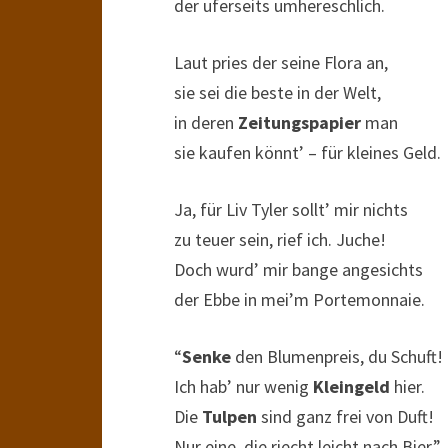
der uferseits umhereschlich.
Laut pries der seine Flora an,
sie sei die beste in der Welt,
in deren
Zeitungspapier
man
sie kaufen könnt’ – für kleines Geld.
Ja, für Liv Tyler sollt’ mir nichts
zu teuer sein, rief ich. Juche!
Doch wurd’ mir bange angesichts
der Ebbe in mei’m Portemonnaie.
“
Senke
den Blumenpreis, du Schuft!
Ich hab’ nur wenig
Kleingeld
hier.
Die
Tulpen
sind ganz frei von Duft!
Nur eine, die riecht leicht nach Bier.”