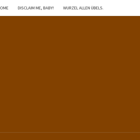
HOME
DISCLAIM ME, BABY!
WURZEL ALLEN ÜBELS.
IBSTER