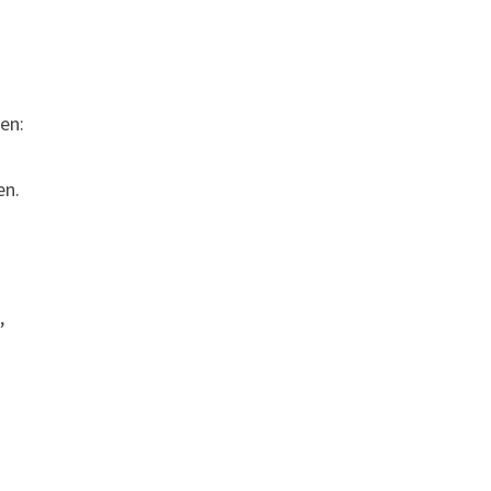
en:
en.
,