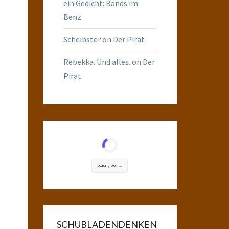
ein Gedicht: Bands im
Benz
Scheibster
on
Der Pirat
Rebekka. Und alles.
on
Der
Pirat
Loading poll ...
SCHUBLADENDENKEN