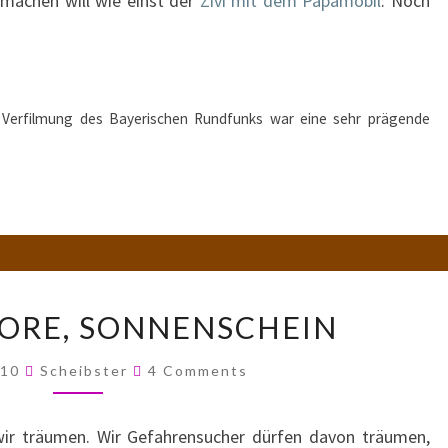
 machen will wie einst der
Zivi mit dem Papamobil
: Noch
r Verfilmung des Bayerischen Rundfunks war eine sehr prägende
SOMMER,
ORE, SONNENSCHEIN
TORE,
SONNENSCHEIN
Comments
010
Scheibster
4 Comments
r träumen. Wir Gefahrensucher dürfen davon träumen,