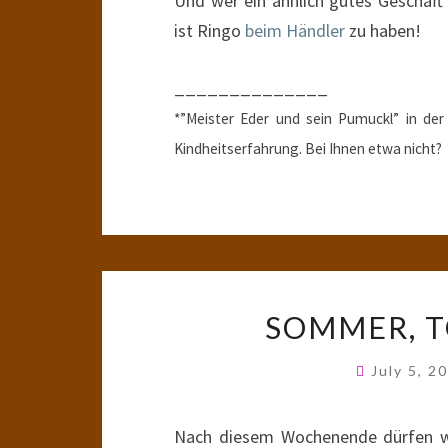
Und wer ein ähnlich gutes Geschäft
ist Ringo
beim Händler
zu haben!
______________
*”Meister Eder und sein Pumuckl” in de
Kindheitserfahrung. Bei Ihnen etwa nicht?
SOMMER, T
July 5, 2
Nach diesem Wochenende dürfen wi