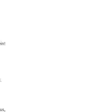
in!
.
us,