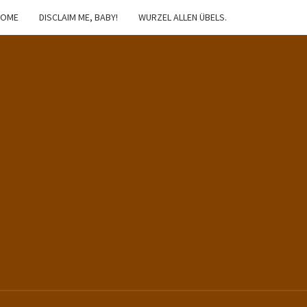
HOME
DISCLAIM ME, BABY!
WURZEL ALLEN ÜBELS.
IBSTER