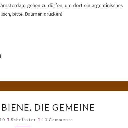
n Amsterdam gehen zu dürfen, um dort ein argentinisches
glisch, bitte. Daumen drücken!
i!
UND
 BIENE, DIE GEMEINE
DIESE
BIENE,
Comments
010
Scheibster
10 Comments
DIE