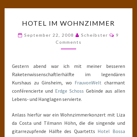
HOTEL
HOTEL IM WOHNZIMMER
IM
WOHNZIMMER
Comment
September 22, 2008
Scheibster
9
Comments
Gestern abend war ich mit meiner besseren
Raketenwissenschaftlerhälfte im legendären
Kurshaus zu Ginsheim, wo
FrauvonWelt
charmant
conférencierte und
Erdge Schoss
Gebinde aus allen
Lebens- und Hanglagen servierte.
Anlass hierfür war ein Wohnzimmerkonzert mit Liza
da Costa und Tilmann Höhn, die die singende und
gitarrezupfende Hälfte des Quartetts
Hotel Bossa