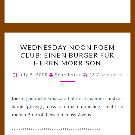
WEDNESDAY
WEDNESDAY NOON POEM
NOON
CLUB: EINEN BURGER FÜR
POEM
HERRN MORRISON
CLUB:
EINEN
Comments
July 9, 2008
Scheibster
23 Comments
BURGER
FÜR
HERRN
Die
unglaubliche Frau Cara hat mich inspiriert
und mir
MORRISON
damit gezeigt, dass ich mich unbedingt mehr in
meiner Blogroll bewegen muss. A vous.
******************************************