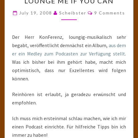
LOUNGE ME IF YOU CAN
ME
IF
Comments
July 19, 2008
Scheibster
9 Comments
YOU
CAN
Der Herr KonFerenz, loungig-musikalisch sehr
begabt, veröffentlicht demnächst ein Album,
aus dem
er ein Medley zum Podcasten zur Verfügung stellt
.
Was ich bisher bei ihm gehört habe, macht mich
optimistisch, dass nur Exzellentes wird folgen
können.
Reinhören ist erlaubt, ja geradezu erwünscht und
empfohlen.
Ich muss mich ersteinmal schlau machen, wie ich mir
einen Podcast einrichte. Für hilfreiche Tipps bin ich
immer zu haben!