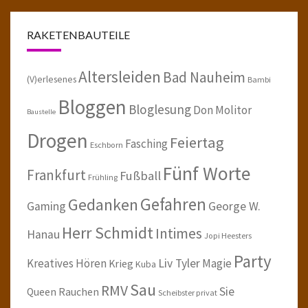
RAKETENBAUTEILE
Altersleiden
Bad Nauheim
(V)erlesenes
Bambi
Bloggen
Bloglesung
Don Molitor
Baustelle
Drogen
Feiertag
Fasching
Eschborn
Fünf Worte
Frankfurt
Fußball
Frühling
Gefahren
Gedanken
Gaming
George W.
Herr Schmidt
Intimes
Hanau
Jopi Heesters
Party
Kreatives Hören
Liv Tyler
Magie
Krieg
Kuba
Sau
RMV
Sie
Queen
Rauchen
Scheibster privat