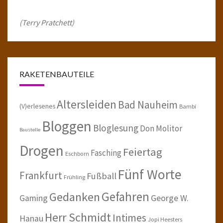
(Terry Pratchett)
RAKETENBAUTEILE
Altersleiden
Bad Nauheim
(V)erlesenes
Bambi
Bloggen
Bloglesung
Don Molitor
Baustelle
Drogen
Feiertag
Fasching
Eschborn
Fünf Worte
Frankfurt
Fußball
Frühling
Gefahren
Gedanken
Gaming
George W.
Herr Schmidt
Intimes
Hanau
Jopi Heesters