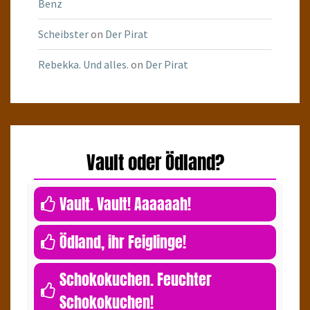
Benz
Scheibster
on
Der Pirat
Rebekka. Und alles.
on
Der Pirat
Vault oder Ödland?
0
Vault. Vault! Aaaaaah!
0
Ödland, ihr Feiglinge!
Schokokuchen. Feuchter
Schokokuchen!
1