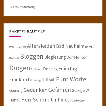
(Terry Pratchett)
RAKETENBAUTEILE
Altersleiden
Bad Nauheim
(V)erlesenes
Bambi
Bloggen
Bloglesung
Don Molitor
Baustelle
Drogen
Feiertag
Fasching
Eschborn
Fünf Worte
Frankfurt
Fußball
Frühling
Gefahren
Gedanken
Gaming
George W.
Herr Schmidt
Intimes
Hanau
Jopi Heesters