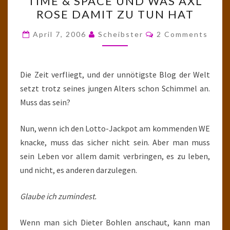
TIME & SPACE UND WAS AXL
&
ROSE DAMIT ZU TUN HAT
SPACE
UND
Comments
April 7, 2006
Scheibster
2 Comments
WAS
AXL
ROSE
Die Zeit verfliegt, und der unnötigste Blog der Welt
DAMIT
setzt trotz seines jungen Alters schon Schimmel an.
ZU
Muss das sein?
TUN
Nun, wenn ich den Lotto-Jackpot am kommenden WE
HAT
knacke, muss das sicher nicht sein. Aber man muss
sein Leben vor allem damit verbringen, es zu leben,
und nicht, es anderen darzulegen.
Glaube ich zumindest.
Wenn man sich Dieter Bohlen anschaut, kann man