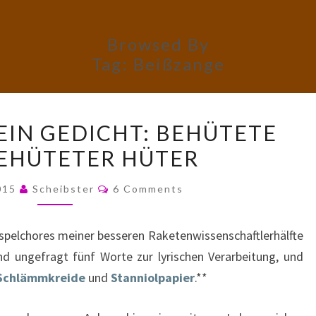
Browsed By
Tag:
Beißzange
FÜNF
EIN GEDICHT: BEHÜTETE
WORTE,
EHÜTETER HÜTER
EIN
GEDICHT:
Comments
015
Scheibster
6 Comments
BEHÜTETE
HÜTE
spelchores meiner besseren Raketenwissenschaftlerhälfte
BEHÜTETER
nd ungefragt fünf Worte zur lyrischen Verarbeitung, und
HÜTER
Schlämmkreide
und
Stanniolpapier
.**