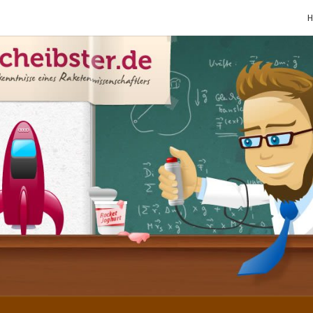
SCHE
Gutbürgerliche
Reime Und
Mehr! In
Blogform.
Total Old
School!