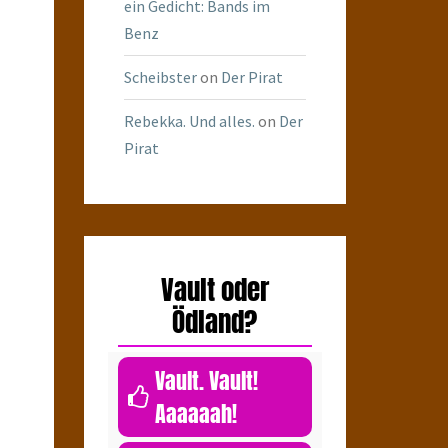
ein Gedicht: Bands im
Benz
Scheibster
on
Der Pirat
Rebekka. Und alles.
on
Der
Pirat
Vault oder
Ödland?
Vault. Vault!
Aaaaaah!
0