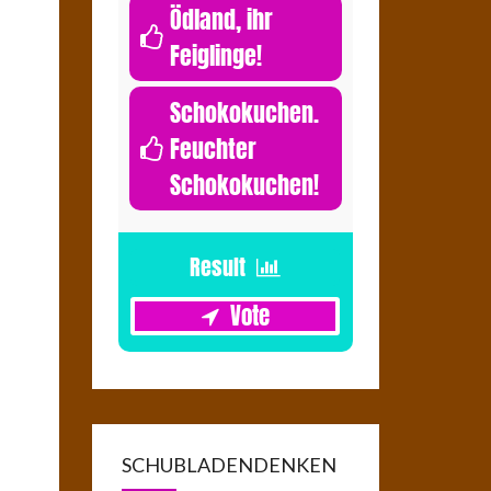
Ödland, ihr
Feiglinge!
0
Schokokuchen.
Feuchter
Schokokuchen!
1
SCHUBLADENDENKEN