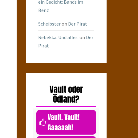
ein Gedicht: Bands im
Benz
Scheibster
on
Der Pirat
Rebekka. Und alles.
on
Der
Pirat
Vault oder
Ödland?
Vault. Vault!
Aaaaaah!
0