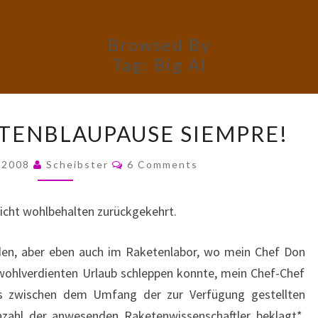
Browsed By
Tag:
Big Al
HASTA
ETENBLAUPAUSE SIEMPRE!
LA
RAKETENBLAUPAUSE
Comments
, 2008
Scheibster
6 Comments
SIEMPRE!
nicht wohlbehalten zurückgekehrt.
ilden, aber eben auch im Raketenlabor, wo mein Chef Don
 wohlverdienten Urlaub schleppen konnte, mein Chef-Chef
nis zwischen dem Umfang der zur Verfügung gestellten
nzahl der anwesenden Raketenwissenschaftler beklagt*,