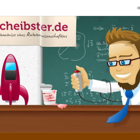
SCHE
Gutbürgerliche
Reime Und
Mehr! In
Blogform.
Total Old
School!