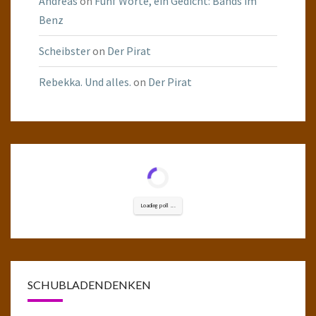
Andreas
on
Fünf Worte, ein Gedicht: Bands im
Benz
Scheibster
on
Der Pirat
Rebekka. Und alles.
on
Der Pirat
Loading poll ...
SCHUBLADENDENKEN