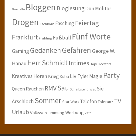
Bloggen
Bloglesung
Don Molitor
Baustelle
Drogen
Feiertag
Fasching
Eschborn
Fünf Worte
Frankfurt
Fußball
Frühling
Gefahren
Gedanken
Gaming
George W.
Herr Schmidt
Intimes
Hanau
Jopi Heesters
Party
Kreatives Hören
Liv Tyler
Magie
Krieg
Kuba
Sau
RMV
Sie
Queen
Rauchen
Scheibster privat
Sommer
TV
Arschloch
Telefon
Star Wars
Toleranz
Urlaub
Werbung
Volksverdummung
Zeit