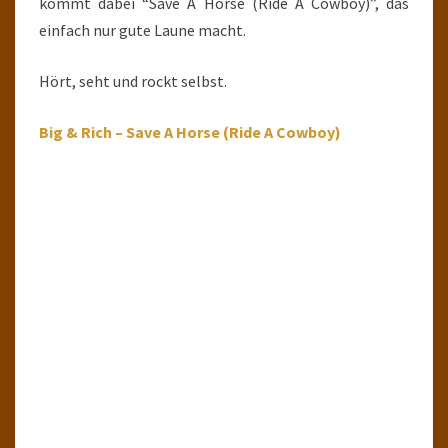
kommt dabei “Save A Horse (Ride A Cowboy)”, das
einfach nur gute Laune macht.
Hört, seht und rockt selbst.
Big & Rich – Save A Horse (Ride A Cowboy)