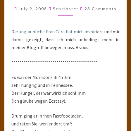
EINEN
Comments
July 9, 2008
Scheibster
23 Comments
BURGER
FÜR
HERRN
Die
unglaubliche Frau Cara hat mich inspiriert
und mir
MORRISON
damit gezeigt, dass ich mich unbedingt mehr in
meiner Blogroll bewegen muss. A vous.
******************************************
Es war der Morrisons ihr’n Jim
sehr hungrig und in Tennessee.
Der Hunger, der war wirklich schlimm
(ich glaube wegen Ecstasy).
Drum ging er in ‘nen Fastfoodladen,
und raten Sie, wen er dort traf: