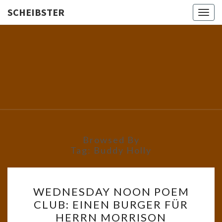
SCHEIBSTER
Togg
navig
SCHEIBS
Gutbürgerliche
Reime Und
Mehr! In
Blogform.
Total Old
School!
Browsed By
Tag:
Buddy Holly
WEDNESDAY
WEDNESDAY NOON POEM
NOON
CLUB: EINEN BURGER FÜR
POEM
HERRN MORRISON
CLUB: