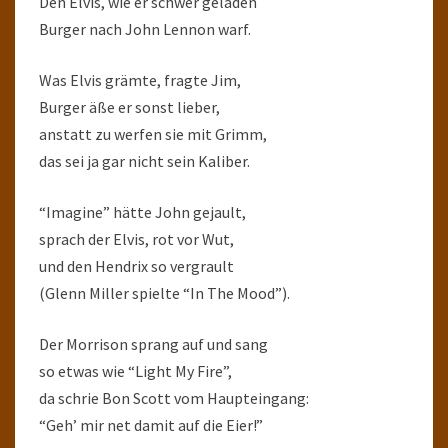
Den Elvis, wie er schwer geladen
Burger nach John Lennon warf.
Was Elvis grämte, fragte Jim,
Burger äße er sonst lieber,
anstatt zu werfen sie mit Grimm,
das sei ja gar nicht sein Kaliber.
“Imagine” hätte John gejault,
sprach der Elvis, rot vor Wut,
und den Hendrix so vergrault
(Glenn Miller spielte “In The Mood”).
Der Morrison sprang auf und sang
so etwas wie “Light My Fire”,
da schrie Bon Scott vom Haupteingang:
“Geh’ mir net damit auf die Eier!”