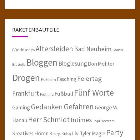
RAKETENBAUTEILE
Altersleiden
Bad Nauheim
(V)erlesenes
Bambi
Bloggen
Bloglesung
Don Molitor
Baustelle
Drogen
Feiertag
Fasching
Eschborn
Fünf Worte
Frankfurt
Fußball
Frühling
Gefahren
Gedanken
Gaming
George W.
Herr Schmidt
Intimes
Hanau
Jopi Heesters
Party
Kreatives Hören
Liv Tyler
Magie
Krieg
Kuba