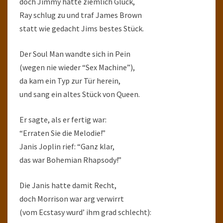
doch Jimmy hatte ziemlich Glück,
Ray schlug zu und traf James Brown
statt wie gedacht Jims bestes Stück.
Der Soul Man wandte sich in Pein
(wegen nie wieder “Sex Machine”),
da kam ein Typ zur Tür herein,
und sang ein altes Stück von Queen.
Er sagte, als er fertig war:
“Erraten Sie die Melodie!”
Janis Joplin rief: “Ganz klar,
das war Bohemian Rhapsody!”
Die Janis hatte damit Recht,
doch Morrison war arg verwirrt
(vom Ecstasy wurd’ ihm grad schlecht):