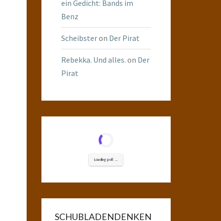
ein Gedicht: Bands im
Benz
Scheibster
on
Der Pirat
Rebekka. Und alles.
on
Der
Pirat
Loading poll ...
SCHUBLADENDENKEN