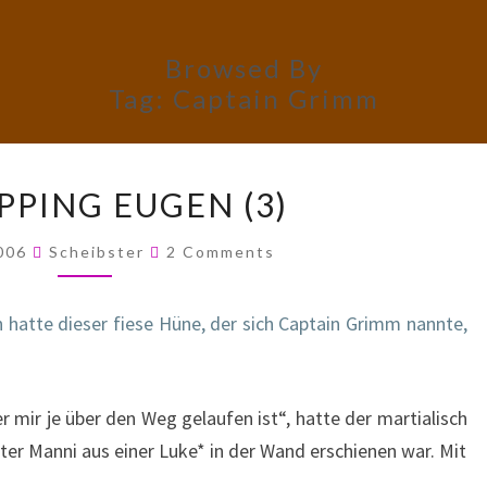
Browsed By
Tag:
Captain Grimm
KIDNAPPING
PPING EUGEN (3)
EUGEN
(3)
Comments
2006
Scheibster
2 Comments
 hatte dieser fiese Hüne, der sich Captain Grimm nannte,
r mir je über den Weg gelaufen ist“, hatte der martialisch
ter Manni aus einer Luke* in der Wand erschienen war. Mit