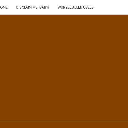
HOME
DISCLAIM ME, BABY!
WURZEL ALLEN ÜBELS.
IBSTER