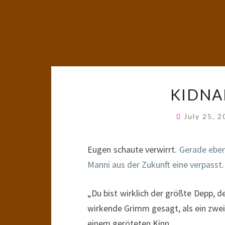
KIDNA
July 25, 
Eugen schaute verwirrt.
Gerade eben
Manni aus der Zukunft eine verpasst
.
„Du bist wirklich der größte Depp, de
wirkende Grimm gesagt, als ein zwei
einem geröteten Kinn.