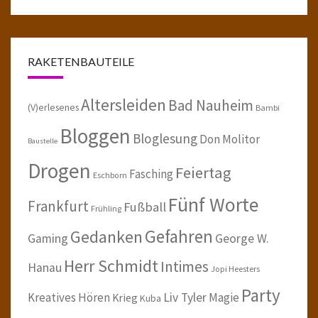
RAKETENBAUTEILE
Altersleiden
Bad Nauheim
(V)erlesenes
Bambi
Bloggen
Bloglesung
Don Molitor
Baustelle
Drogen
Feiertag
Fasching
Eschborn
Fünf Worte
Frankfurt
Fußball
Frühling
Gefahren
Gedanken
Gaming
George W.
Herr Schmidt
Intimes
Hanau
Jopi Heesters
Party
Kreatives Hören
Liv Tyler
Magie
Krieg
Kuba