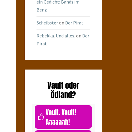
ein Gedicht: Bands im
Benz
Scheibster
on
Der Pirat
Rebekka. Und alles.
on
Der
Pirat
Vault oder
Ödland?
Vault. Vault!
Aaaaaah!
0