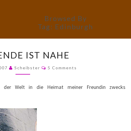
Browsed By
Tag:
Edinburgh
DAS
ENDE IST NAHE
ENDE
IST
Comments
2007
Scheibster
5 Comments
NAHE
 der Welt in die Heimat meiner Freundin zwecks