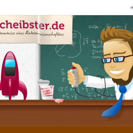
SCHE
Gutbürgerliche
Reime Und
Mehr! In
Blogform.
Total Old
School!