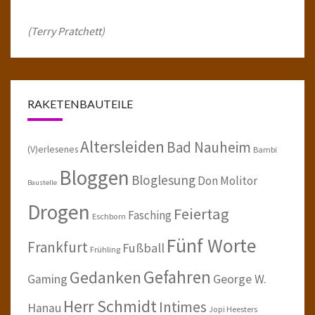
(Terry Pratchett)
RAKETENBAUTEILE
Altersleiden
Bad Nauheim
(V)erlesenes
Bambi
Bloggen
Bloglesung
Don Molitor
Baustelle
Drogen
Feiertag
Fasching
Eschborn
Fünf Worte
Frankfurt
Fußball
Frühling
Gefahren
Gedanken
Gaming
George W.
Herr Schmidt
Intimes
Hanau
Jopi Heesters