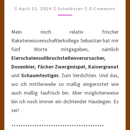
DES
Comments
April 15, 2024
Scheibster
0 Comment
KAISERGRANATS
NEUE
NEIDER
Mein noch relativ frischer
Raketenwissenschaftlerkollege Sebastian hat mir
fünf Worte mitgegeben, nämlich
Eierschalensollbruchstellenverursacher,
Dosenbier, Fächer-Zwergmispel, Kaisergranat
und
Schaumfestiger.
Zum Verdichten. Und das,
wo ich mittlerweile so mäßig eingerostet wie
auch mäßig taufrisch bin. Aber möglicherweise
bin ich noch immer ein dichtender Haudegen. Es
sei!
****************************************