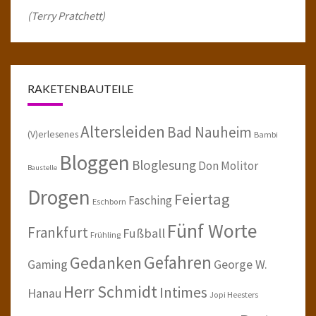
(Terry Pratchett)
RAKETENBAUTEILE
Altersleiden
Bad Nauheim
(V)erlesenes
Bambi
Bloggen
Bloglesung
Don Molitor
Baustelle
Drogen
Feiertag
Fasching
Eschborn
Fünf Worte
Frankfurt
Fußball
Frühling
Gefahren
Gedanken
Gaming
George W.
Herr Schmidt
Intimes
Hanau
Jopi Heesters