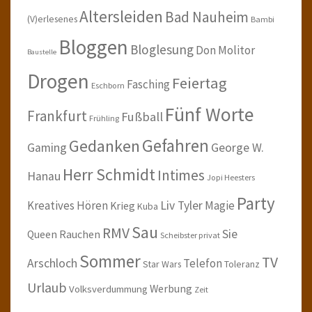
Altersleiden
Bad Nauheim
(V)erlesenes
Bambi
Bloggen
Bloglesung
Don Molitor
Baustelle
Drogen
Feiertag
Fasching
Eschborn
Fünf Worte
Frankfurt
Fußball
Frühling
Gefahren
Gedanken
Gaming
George W.
Herr Schmidt
Intimes
Hanau
Jopi Heesters
Party
Kreatives Hören
Liv Tyler
Magie
Krieg
Kuba
Sau
RMV
Sie
Queen
Rauchen
Scheibster privat
Sommer
TV
Arschloch
Telefon
Star Wars
Toleranz
Urlaub
Werbung
Volksverdummung
Zeit