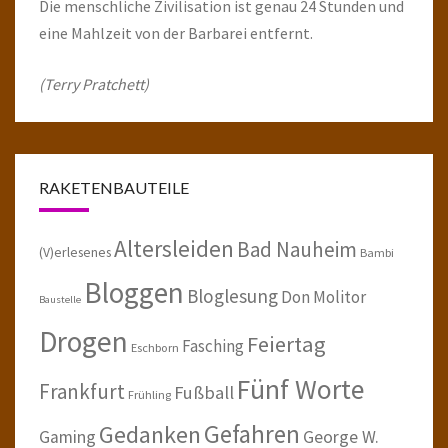
Die menschliche Zivilisation ist genau 24 Stunden und
eine Mahlzeit von der Barbarei entfernt.
(Terry Pratchett)
RAKETENBAUTEILE
Altersleiden
Bad Nauheim
(V)erlesenes
Bambi
Bloggen
Bloglesung
Don Molitor
Baustelle
Drogen
Feiertag
Fasching
Eschborn
Fünf Worte
Frankfurt
Fußball
Frühling
Gefahren
Gedanken
Gaming
George W.