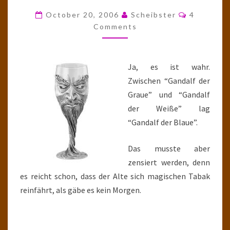
PASS…
Comments
October 20, 2006
Scheibster
4
OUT!"
Comments
Ja, es ist wahr.
Zwischen “Gandalf der
Graue” und “Gandalf
der Weiße” lag
“Gandalf der Blaue”.
Das musste aber
zensiert werden, denn
es reicht schon, dass der Alte sich magischen Tabak
reinfährt, als gäbe es kein Morgen.