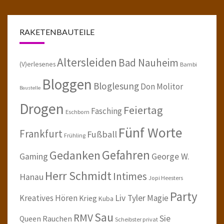
RAKETENBAUTEILE
Altersleiden
Bad Nauheim
(V)erlesenes
Bambi
Bloggen
Bloglesung
Don Molitor
Baustelle
Drogen
Feiertag
Fasching
Eschborn
Fünf Worte
Frankfurt
Fußball
Frühling
Gefahren
Gedanken
Gaming
George W.
Herr Schmidt
Intimes
Hanau
Jopi Heesters
Party
Kreatives Hören
Liv Tyler
Magie
Krieg
Kuba
Sau
RMV
Sie
Queen
Rauchen
Scheibster privat