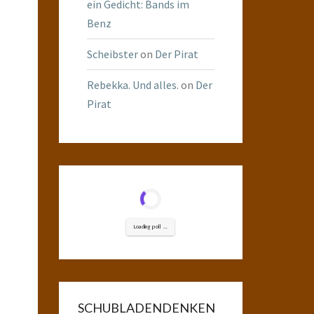
ein Gedicht: Bands im
Benz
Scheibster
on
Der Pirat
Rebekka. Und alles.
on
Der
Pirat
Loading poll ...
SCHUBLADENDENKEN