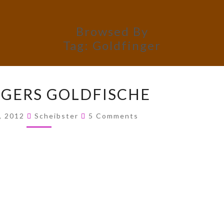
Browsed By
Tag:
Goldfinger
GOLDFINGERS
GERS GOLDFISCHE
GOLDFISCHE
Comments
, 2012
Scheibster
5 Comments