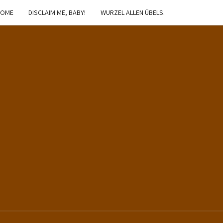
HOME
DISCLAIM ME, BABY!
WURZEL ALLEN ÜBELS.
IBSTER