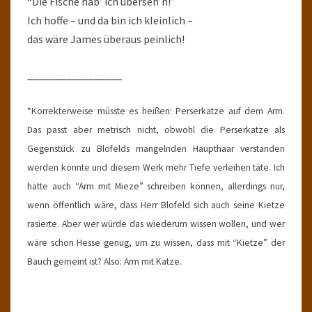
“Die Fische hab’ ich überseh’n!”
Ich hoffe – und da bin ich kleinlich –
das wäre James überaus peinlich!
_________________
*Korrekterweise müsste es heißen: Perserkatze auf dem Arm.
Das passt aber metrisch nicht, obwohl die Perserkatze als
Gegenstück zu Blofelds mangelnden Haupthaar verstanden
werden könnte und diesem Werk mehr Tiefe verleihen täte. Ich
hätte auch “Arm mit Mieze” schreiben können, allerdings nur,
wenn öffentlich wäre, dass Herr Blofeld sich auch seine Kietze
rasierte. Aber wer würde das wiederum wissen wollen, und wer
wäre schon Hesse genug, um zu wissen, dass mit “Kietze” der
Bauch gemeint ist? Also: Arm mit Katze.