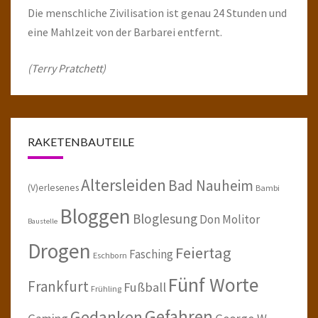
Die menschliche Zivilisation ist genau 24 Stunden und
eine Mahlzeit von der Barbarei entfernt.
(Terry Pratchett)
RAKETENBAUTEILE
Altersleiden
Bad Nauheim
(V)erlesenes
Bambi
Bloggen
Bloglesung
Don Molitor
Baustelle
Drogen
Feiertag
Fasching
Eschborn
Fünf Worte
Frankfurt
Fußball
Frühling
Gefahren
Gedanken