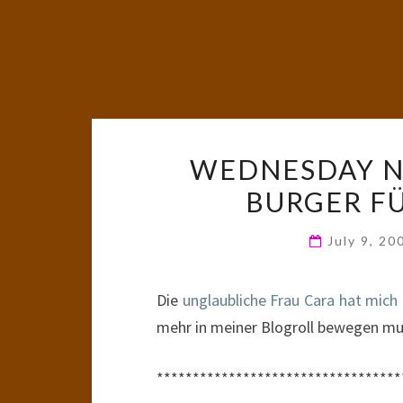
WEDNESDAY N
BURGER F
July 9, 2
Die
unglaubliche Frau Cara hat mich i
mehr in meiner Blogroll bewegen mus
**********************************