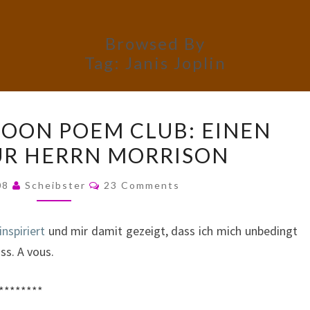
Browsed By
Tag:
Janis Joplin
WEDNESDAY
OON POEM CLUB: EINEN
NOON
ÜR HERRN MORRISON
POEM
CLUB:
Comments
008
Scheibster
23 Comments
EINEN
BURGER
nspiriert
und mir damit gezeigt, dass ich mich unbedingt
FÜR
s. A vous.
HERRN
MORRISON
********