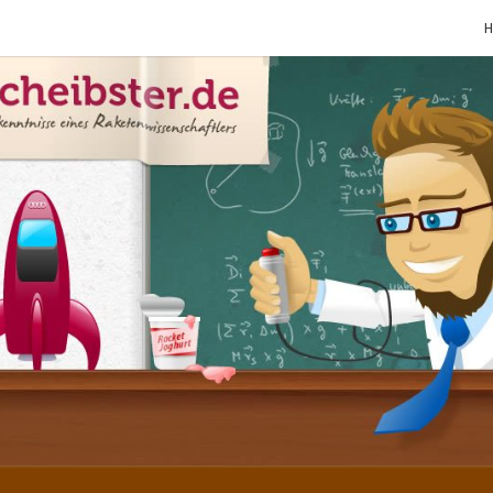
SCHE
Gutbürgerliche
Reime Und
Mehr! In
Blogform.
Total Old
School!