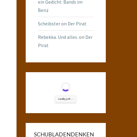
ein Gedicht: Bands im
Benz
Scheibster
on
Der Pirat
Rebekka. Und alles.
on
Der
Pirat
Loading poll ...
SCHUBLADENDENKEN