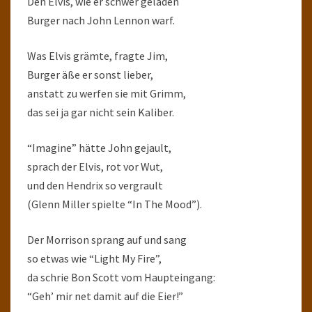
Den Elvis, wie er schwer geladen
Burger nach John Lennon warf.
Was Elvis grämte, fragte Jim,
Burger äße er sonst lieber,
anstatt zu werfen sie mit Grimm,
das sei ja gar nicht sein Kaliber.
“Imagine” hätte John gejault,
sprach der Elvis, rot vor Wut,
und den Hendrix so vergrault
(Glenn Miller spielte “In The Mood”).
Der Morrison sprang auf und sang
so etwas wie “Light My Fire”,
da schrie Bon Scott vom Haupteingang:
“Geh’ mir net damit auf die Eier!”