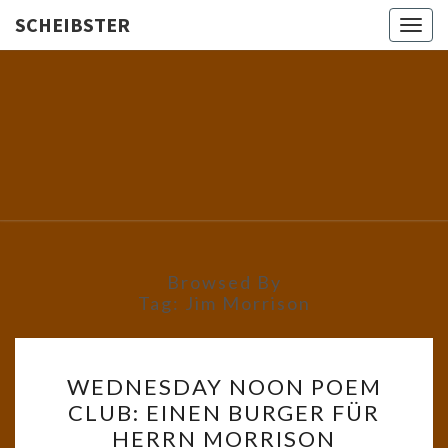
SCHEIBSTER
Togg
navig
SCHEIBS
Gutbürgerliche
Reime Und
Mehr! In
Blogform.
Total Old
School!
Browsed By
Tag:
Jim Morrison
WEDNESDAY
WEDNESDAY NOON POEM
NOON
CLUB: EINEN BURGER FÜR
POEM
HERRN MORRISON
CLUB: