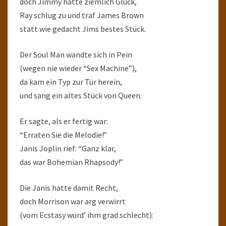
doch Jimmy hatte ziemlich Glück,
Ray schlug zu und traf James Brown
statt wie gedacht Jims bestes Stück.
Der Soul Man wandte sich in Pein
(wegen nie wieder “Sex Machine”),
da kam ein Typ zur Tür herein,
und sang ein altes Stück von Queen.
Er sagte, als er fertig war:
“Erraten Sie die Melodie!”
Janis Joplin rief: “Ganz klar,
das war Bohemian Rhapsody!”
Die Janis hatte damit Recht,
doch Morrison war arg verwirrt
(vom Ecstasy wurd’ ihm grad schlecht):