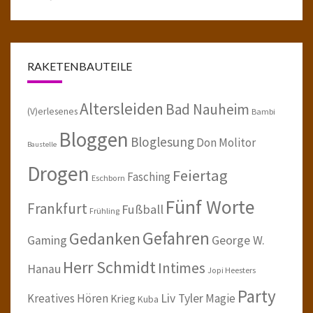
RAKETENBAUTEILE
Altersleiden
Bad Nauheim
(V)erlesenes
Bambi
Bloggen
Bloglesung
Don Molitor
Baustelle
Drogen
Feiertag
Fasching
Eschborn
Fünf Worte
Frankfurt
Fußball
Frühling
Gefahren
Gedanken
Gaming
George W.
Herr Schmidt
Intimes
Hanau
Jopi Heesters
Party
Kreatives Hören
Liv Tyler
Magie
Krieg
Kuba