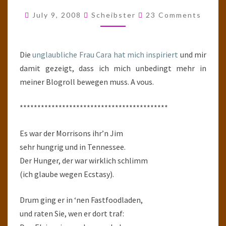
EINEN
Comments
July 9, 2008
Scheibster
23 Comments
BURGER
FÜR
HERRN
Die
unglaubliche Frau Cara hat mich inspiriert
und mir
MORRISON
damit gezeigt, dass ich mich unbedingt mehr in
meiner Blogroll bewegen muss. A vous.
******************************************
Es war der Morrisons ihr’n Jim
sehr hungrig und in Tennessee.
Der Hunger, der war wirklich schlimm
(ich glaube wegen Ecstasy).
Drum ging er in ‘nen Fastfoodladen,
und raten Sie, wen er dort traf: