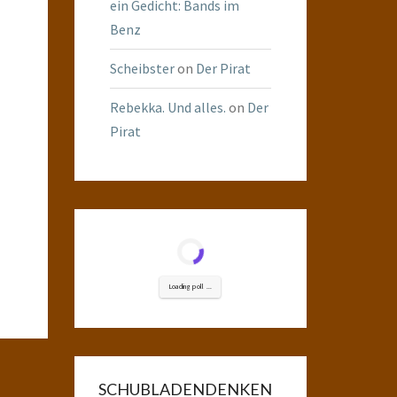
ein Gedicht: Bands im
Benz
Scheibster
on
Der Pirat
Rebekka. Und alles.
on
Der
Pirat
Loading poll ...
SCHUBLADENDENKEN