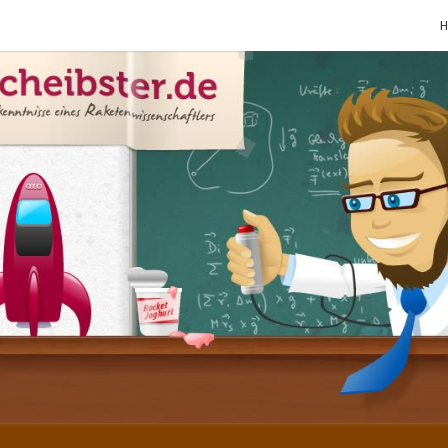
SCHE
Gutbürgerliche
Reime Und
Mehr! In
Blogform.
Total Old
School!