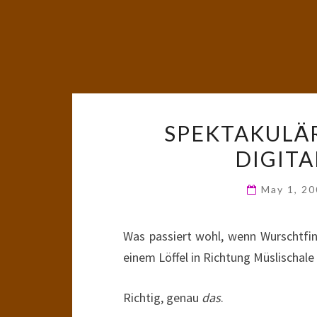
SPEKTAKULÄ
DIGIT
May 1, 2
Was passiert wohl, wenn Wurschtfi
einem Löffel in Richtung Müslischal
Richtig, genau
das
.