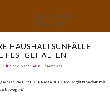
Browsed By
Tag:
Joghurt
SPEKTAKULÄRE
RE HAUSHALTSUNFÄLLE
HAUSHALTSUNFÄLLE
AL FESTGEHALTEN
DIGITAL
FESTGEHALTEN
Comments
007
Scheibster
8 Comments
ngerman versucht, die Reste aus dem Joghurtbecher mit
e zu bewegen?