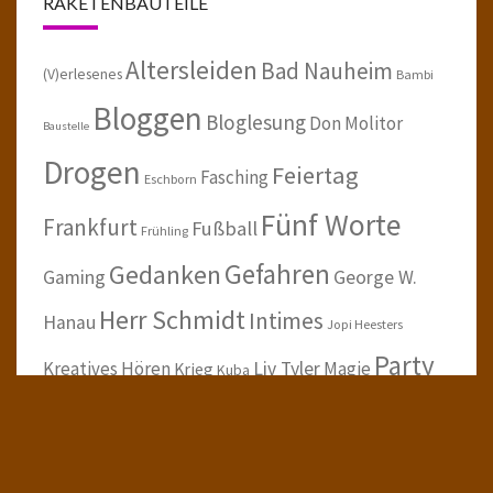
RAKETENBAUTEILE
Altersleiden
Bad Nauheim
(V)erlesenes
Bambi
Bloggen
Bloglesung
Don Molitor
Baustelle
Drogen
Feiertag
Fasching
Eschborn
Fünf Worte
Frankfurt
Fußball
Frühling
Gefahren
Gedanken
Gaming
George W.
Herr Schmidt
Intimes
Hanau
Jopi Heesters
Party
Kreatives Hören
Liv Tyler
Magie
Krieg
Kuba
Sau
RMV
Sie
Queen
Rauchen
Scheibster privat
Sommer
TV
Arschloch
Telefon
Star Wars
Toleranz