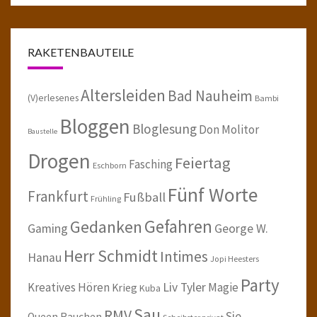
RAKETENBAUTEILE
Altersleiden
Bad Nauheim
(V)erlesenes
Bambi
Bloggen
Bloglesung
Don Molitor
Baustelle
Drogen
Feiertag
Fasching
Eschborn
Fünf Worte
Frankfurt
Fußball
Frühling
Gefahren
Gedanken
Gaming
George W.
Herr Schmidt
Intimes
Hanau
Jopi Heesters
Party
Kreatives Hören
Liv Tyler
Magie
Krieg
Kuba
Sau
RMV
Sie
Queen
Rauchen