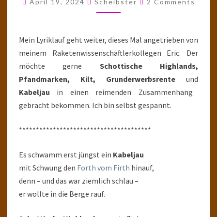
April 19, 2024
Scheibster
2 Comments
ER
PFAND
DAS
Mein Lyriklauf geht weiter, dieses Mal angetrieben von
GUT
meinem Raketenwissenschaftlerkollegen Eric. Der
möchte gerne
Schottische Highlands,
Pfandmarken, Kilt, Grunderwerbsrente
und
Kabeljau
in einen reimenden Zusammenhang
gebracht bekommen. Ich bin selbst gespannt.
***************************************
Es schwamm erst jüngst ein
Kabeljau
mit Schwung den
Forth vom Firth
hinauf,
denn – und das war ziemlich schlau –
er wollte in die Berge rauf.