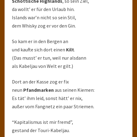
Schottische Highlands
, so sein Ziel,
da wollt’ er für den Urlaub hin.
Islands war’n nicht so sein Stil,
dem Whisky zog er vor den Gin.
So kam er in den Bergen an
und kaufte sich dort einen
Kilt
.
(Das musst’ er tun, weil nur alsdann
als Kabeljau von Welt er gilt.)
Dort an der Kasse zog er fix
neun
Pfandmarken
aus seinen Kiemen:
Es tät’ ihm leid, sonst hätt’ er nix,
außer vom Fangnetz ein paar Striemen.
“Kapitalismus ist mir fremd”,
gestand der Touri-Kabeljau.