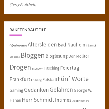
(Terry Pratchett)
RAKETENBAUTEILE
Altersleiden
Bad Nauheim
(V)erlesenes
Bambi
Bloggen
Bloglesung
Don Molitor
Baustelle
Drogen
Feiertag
Fasching
Eschborn
Fünf Worte
Frankfurt
Fußball
Frühling
Gefahren
Gedanken
Gaming
George W.
Herr Schmidt
Intimes
Hanau
Jopi Heesters