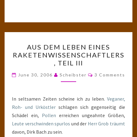
AUS
AUS DEM LEBEN EINES
DEM
RAKETENWISSENSCHAFTLERS
LEBEN
, TEIL III
EINES
RAKETENWISSENSCHAFTL
Comments
June 30, 2006
Scheibster
3 Comments
TEIL
III
In seltsamen Zeiten scheine ich zu leben.
Veganer,
Roh- und Urköstler
schlagen sich gegenseitig die
Schädel ein,
Pollen
erreichen ungeahnte Größen,
Leute verschwinden spurlos
und der
Herr Grob träumt
davon, Dirk Bach zu sein.