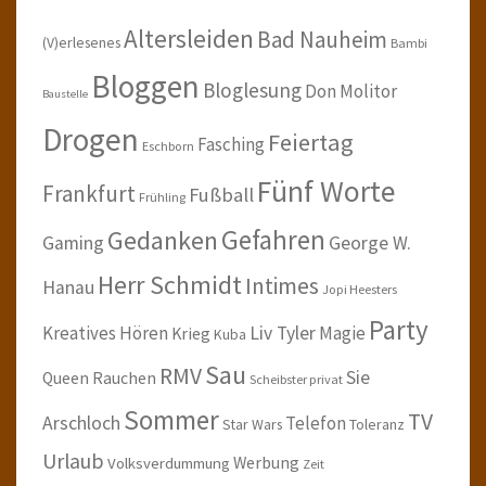
Altersleiden
Bad Nauheim
(V)erlesenes
Bambi
Bloggen
Bloglesung
Don Molitor
Baustelle
Drogen
Feiertag
Fasching
Eschborn
Fünf Worte
Frankfurt
Fußball
Frühling
Gefahren
Gedanken
Gaming
George W.
Herr Schmidt
Intimes
Hanau
Jopi Heesters
Party
Kreatives Hören
Liv Tyler
Magie
Krieg
Kuba
Sau
RMV
Sie
Queen
Rauchen
Scheibster privat
Sommer
TV
Arschloch
Telefon
Star Wars
Toleranz
Urlaub
Werbung
Volksverdummung
Zeit