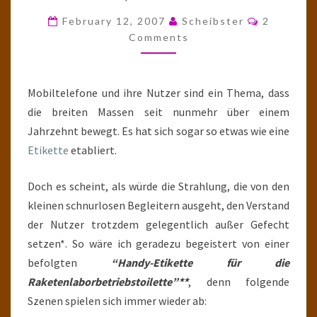
RAKETENWISSENSCHAFTL
Comment
February 12, 2007
Scheibster
2
TEIL
Comments
IX
Mobiltelefone und ihre Nutzer sind ein Thema, dass
die breiten Massen seit nunmehr über einem
Jahrzehnt bewegt. Es hat sich sogar so etwas wie eine
Etikette
etabliert.
Doch es scheint, als würde die Strahlung, die von den
kleinen schnurlosen Begleitern ausgeht, den Verstand
der Nutzer trotzdem gelegentlich außer Gefecht
setzen*. So wäre ich geradezu begeistert von einer
befolgten
“Handy-Etikette für die
Raketenlaborbetriebstoilette”**
, denn folgende
Szenen spielen sich immer wieder ab: