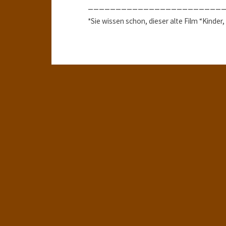
________________________
*Sie wissen schon, dieser alte Film “Kinder