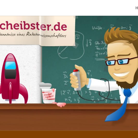
SCHE
Gutbürgerliche
Reime Und
Mehr! In
Blogform.
Total Old
School!