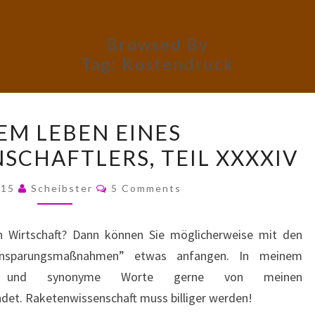
Browsed By
Tag:
Kostendruck
AUS
EM LEBEN EINES
DEM
SCHAFTLERS, TEIL XXXXIV
LEBEN
EINES
Comments
015
Scheibster
5 Comments
RAKETENWISSENSCHAFTLERS,
TEIL
en Wirtschaft? Dann können Sie möglicherweise mit den
XXXXIV
Einsparungsmaßnahmen” etwas anfangen. In meinem
se und synonyme Worte gerne von meinen
det. Raketenwissenschaft muss billiger werden!