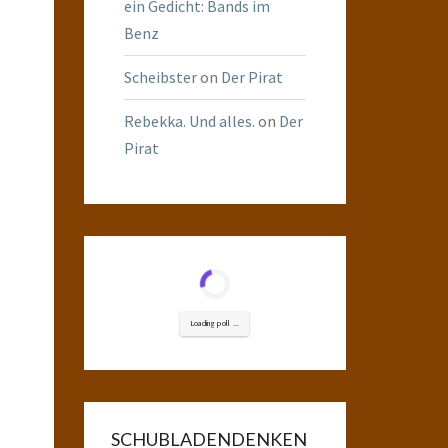
ein Gedicht: Bands im
Benz
Scheibster
on
Der Pirat
Rebekka. Und alles.
on
Der
Pirat
Loading poll ...
SCHUBLADENDENKEN