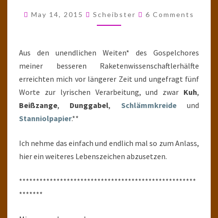
BEHÜTETE
Comments
May 14, 2015
Scheibster
6 Comments
HÜTE
BEHÜTETER
HÜTER
Aus den unendlichen Weiten* des Gospelchores
meiner besseren Raketenwissenschaftlerhälfte
erreichten mich vor längerer Zeit und ungefragt fünf
Worte zur lyrischen Verarbeitung, und zwar
Kuh
,
Beißzange
,
Dunggabel
,
Schlämmkreide
und
Stanniolpapier
.**
Ich nehme das einfach und endlich mal so zum Anlass,
hier ein weiteres Lebenszeichen abzusetzen.
****************************************************
*******