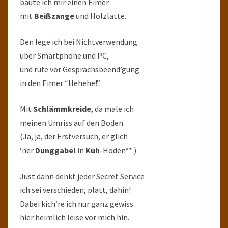
baute ich mir einen Eimer
mit
Beißzange
und Holzlatte.
Den lege ich bei Nichtverwendung
über Smartphone und PC,
und rufe vor Gesprächsbeend’gung
in den Eimer “Hehehe!”.
Mit
Schlämmkreide
, da male ich
meinen Umriss auf den Boden.
(Ja, ja, der Erstversuch, er glich
‘ner
Dunggabel
in
Kuh
-Hoden**.)
Just dann denkt jeder Secret Service
ich sei verschieden, platt, dahin!
Dabei kich’re ich nur ganz gewiss
hier heimlich leise vor mich hin.