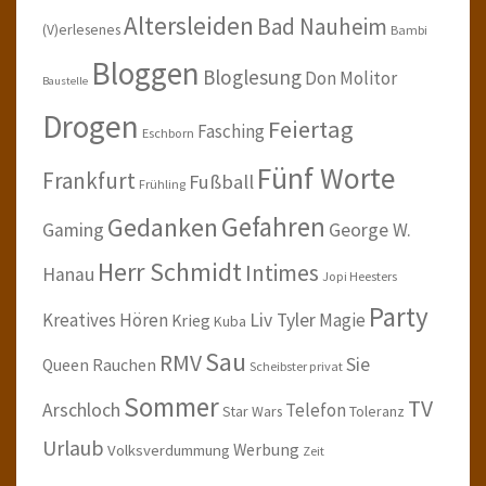
Altersleiden
Bad Nauheim
(V)erlesenes
Bambi
Bloggen
Bloglesung
Don Molitor
Baustelle
Drogen
Feiertag
Fasching
Eschborn
Fünf Worte
Frankfurt
Fußball
Frühling
Gefahren
Gedanken
Gaming
George W.
Herr Schmidt
Intimes
Hanau
Jopi Heesters
Party
Kreatives Hören
Liv Tyler
Magie
Krieg
Kuba
Sau
RMV
Sie
Queen
Rauchen
Scheibster privat
Sommer
TV
Arschloch
Telefon
Star Wars
Toleranz
Urlaub
Werbung
Volksverdummung
Zeit