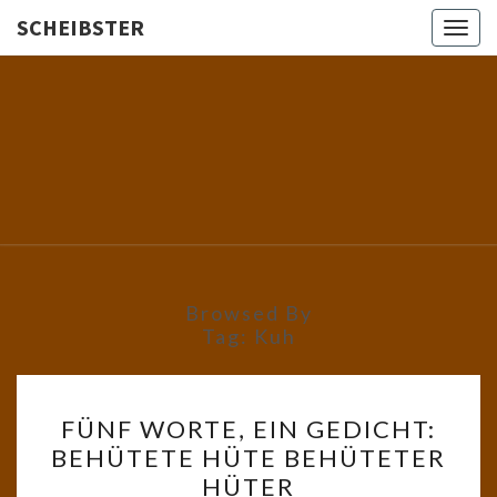
SCHEIBSTER
Togg
navig
SCHEIBS
Gutbürgerliche
Reime Und
Mehr! In
Blogform.
Total Old
School!
Browsed By
Tag:
Kuh
FÜNF
FÜNF WORTE, EIN GEDICHT:
WORTE,
BEHÜTETE HÜTE BEHÜTETER
EIN
HÜTER
GEDICHT: