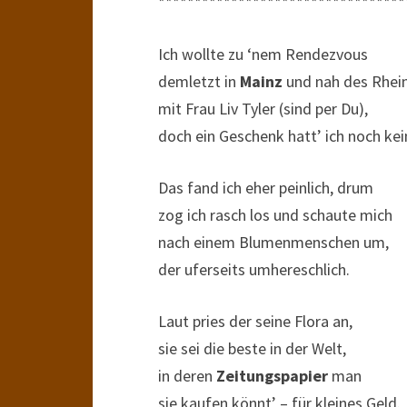
**********************************
Ich wollte zu ‘nem Rendezvous
demletzt in
Mainz
und nah des Rhei
mit Frau Liv Tyler (sind per Du),
doch ein Geschenk hatt’ ich noch kei
Das fand ich eher peinlich, drum
zog ich rasch los und schaute mich
nach einem Blumenmenschen um,
der uferseits umhereschlich.
Laut pries der seine Flora an,
sie sei die beste in der Welt,
in deren
Zeitungspapier
man
sie kaufen könnt’ – für kleines Geld.