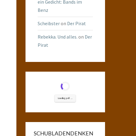
ein Gedicht: Bands im
Benz
Scheibster
on
Der Pirat
Rebekka. Und alles.
on
Der
Pirat
Loading poll ...
SCHUBLADENDENKEN