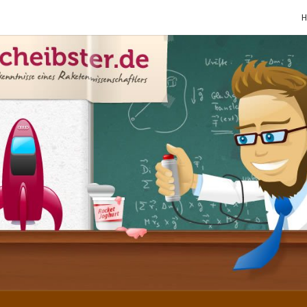
SCHE
Gutbürgerliche
Reime Und
Mehr! In
Blogform.
Total Old
School!