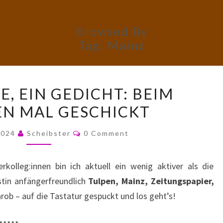
Browsed By
Tag:
Mainz
FÜNF
, EIN GEDICHT: BEIM
WORTE,
N MAL GESCHICKT
EIN
GEDICHT:
Comments
 2024
Scheibster
0 Comment
BEIM
NÄCHSTEN
kolleg:innen bin ich aktuell ein wenig aktiver als die
MAL
rstin anfängerfreundlich
Tulpen, Mainz, Zeitungspapier,
GESCHICKT
ob – auf die Tastatur gespuckt und los geht’s!