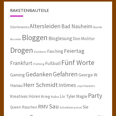
RAKETENBAUTEILE
Altersleiden
Bad Nauheim
(V)erlesenes
Bambi
Bloggen
Bloglesung
Don Molitor
Baustelle
Drogen
Feiertag
Fasching
Eschborn
Fünf Worte
Frankfurt
Fußball
Frühling
Gefahren
Gedanken
Gaming
George W.
Herr Schmidt
Intimes
Hanau
Jopi Heesters
Party
Kreatives Hören
Liv Tyler
Magie
Krieg
Kuba
Sau
RMV
Sie
Queen
Rauchen
Scheibster privat