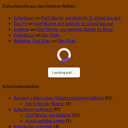
Zwischenrufe aus den hinteren Reihen
Scheibster
on
Fünf Worte, ein Gedicht: Er pfand das gut
Doc Pé
on
Fünf Worte, ein Gedicht: Er pfand das gut
Andreas
on
Fünf Worte, ein Gedicht: Bands im Benz
Scheibster
on
Der Pirat
Rebekka. Und alles.
on
Der Pirat
Loading poll ...
Schubladendenken
Aus dem Leben eines Raketenwissenschaftlers
(63)
Der Krieg der Magier
(6)
Scheibster schillert
(93)
Fünf Worte, ein Gedicht
(23)
Horst und das Leben
(5)
Scheibster schimpft
(4)