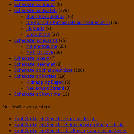
Scheibster schraubt
(5)
Scheibster schwafelt
(276)
Black Box Jukebox
(16)
Die gotische Kathedrale auf meiner Stirn
(26)
Flugholz
(9)
Unpolitisch
(37)
Scheibster schwärmt
(75)
Männerträume
(25)
My First Love
(50)
Scheibster spielt
(7)
Scheibster zeichnet
(8)
Scheibsters Schnappschüsse
(106)
Scheibsters Shorties
(29)
Kidnapping Eugen
(6)
Neulich am Strand
(3)
Scheibsters Showtime
(13)
Geschwätz von gestern
Fünf Worte, ein Gedicht: Er pfand das gut
Fünf Worte, ein Gedicht: Beim nächsten Mal geschickt
Fünf Worte, ein Gedicht: Des Kaisergranats neue Neider