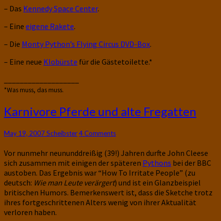
– Das
Kennedy Space Center
.
– Eine
eigene Rakete
.
– Die
Monty Python’s Flying Circus DVD-Box
.
– Eine neue
Klobürste
für die Gästetoilette.*
___________________
*Was muss, das muss.
Karnivore
Karnivore Pferde und alte Fregatten
Pferde
und
Comments
May 19, 2007
Scheibster
4 Comments
alte
Fregatten
Vor nunmehr neununddreißig (39!) Jahren durfte John Cleese
sich zusammen mit einigen der späteren
Pythons
bei der BBC
austoben. Das Ergebnis war “How To Irritate People” (zu
deutsch:
Wie man Leute verärgert
) und ist ein Glanzbeispiel
britischen Humors. Bemerkenswert ist, dass die Sketche trotz
ihres fortgeschrittenen Alters wenig von ihrer Aktualität
verloren haben.