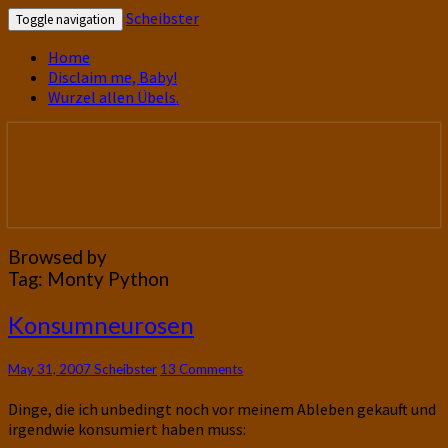
Scheibster
Toggle navigation
Home
Disclaim me, Baby!
Wurzel allen Übels.
gutbürgerliche Reime und mehr! In
Scheibster
Blogform. Total old school!
Browsed by
Tag:
Monty Python
Konsumneurosen
Konsumneurosen
Comments
May 31, 2007
Scheibster
13 Comments
Dinge, die ich unbedingt noch vor meinem Ableben gekauft und
irgendwie konsumiert haben muss: