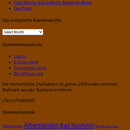
Fünf Worte, ein Gedicht: Bands im Benz
Der Pirat
Das komplette Raketenarchiv
Das
komplette
Raketenarchiv
Raketenleitzentrale
Log in
Entries feed
Comments feed
WordPress.org
Die menschliche Zivilisation ist genau 24 Stunden und eine
Mahlzeit von der Barbarei entfernt.
(Terry Pratchett)
Raketenbauteile
Altersleiden
Bad Nauheim
(V)erlesenes
Bambi
Baustelle